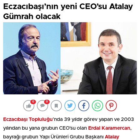
Eczacıbaşı’nın yeni CEO’su Atalay
Gümrah olacak
0
0
Eczacıbaşı Topluluğu
’nda 39 yıldır görev yapan ve 2003
yılından bu yana grubun CEO’su olan
Erdal Karamercan
,
bayrağı grubun Yapı Ürünleri Grubu Başkanı
Atalay