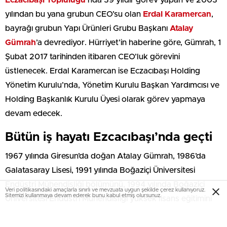
Eczacıbaşı Topluluğu
’nda 39 yıldır görev yapan ve 2003
yılından bu yana grubun CEO’su olan
Erdal Karamercan
,
bayrağı grubun Yapı Ürünleri Grubu Başkanı
Atalay
Gümrah
’a devrediyor. Hürriyet’in haberine göre, Gümrah, 1
Şubat 2017 tarihinden itibaren CEO’luk görevini
üstlenecek. Erdal Karamercan ise Eczacıbaşı Holding
Yönetim Kurulu’nda, Yönetim Kurulu Başkan Yardımcısı ve
Holding Başkanlık Kurulu Üyesi olarak görev yapmaya
devam edecek.
Bütün iş hayatı Ezcacıbaşı’nda geçti
1967 yılında Giresun’da doğan Atalay Gümrah, 1986’da
Galatasaray Lisesi, 1991 yılında Boğaziçi Üniversitesi
Endüstri Mühendisliği bölümünü, 1994 yılında Boğaziçi
Veri politikasındaki amaçlarla sınırlı ve mevzuata uygun şekilde çerez kullanıyoruz.
Sitemizi kullanmaya devam ederek bunu kabul etmiş olursunuz.
Üniversitesi Endüstri Mühendisliği yüksek lisans eğitimini
tamamladı. Kariyerine 1992 yılında Eczacıbaşı