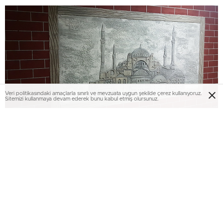
Veri politikasındaki amaçlarla sınırlı ve mevzuata uygun şekilde çerez kullanıyoruz.
Sitemizi kullanmaya devam ederek bunu kabul etmiş olursunuz.
Doğal taşlar, iç ve dış mekan cephelerinde, her türlü sıvalı
yüzeyde tercih edilebiliyor. Toz olmasından dolayı her türlü
taşın görünümünü alabilen madde, bittiğinde otantik
görünüşü, dokunuşu ve niteliğiyle beğeni topluyor.
Avrupa’da 18 ülke ile birlikte Türkiye merkez olmak üzere
İran, Irak, Azerbaycan, Kazakistan inşaat sektöründe
kullanılmaya başlanan Toz-TaşYap, kolay işlenebilmesi