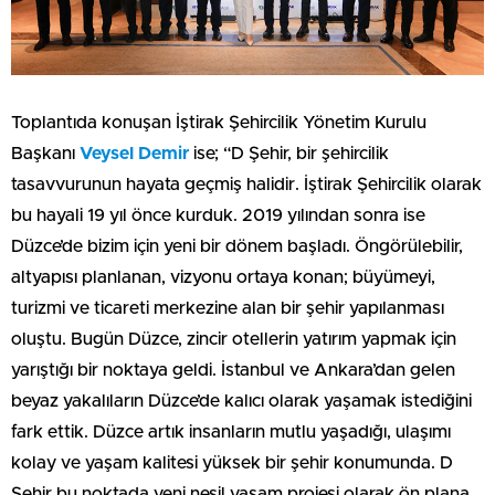
Toplantıda konuşan İştirak Şehircilik Yönetim Kurulu
Başkanı
Veysel Demir
ise; “D Şehir, bir şehircilik
tasavvurunun hayata geçmiş halidir. İştirak Şehircilik olarak
bu hayali 19 yıl önce kurduk. 2019 yılından sonra ise
Düzce’de bizim için yeni bir dönem başladı. Öngörülebilir,
altyapısı planlanan, vizyonu ortaya konan; büyümeyi,
turizmi ve ticareti merkezine alan bir şehir yapılanması
oluştu. Bugün Düzce, zincir otellerin yatırım yapmak için
yarıştığı bir noktaya geldi. İstanbul ve Ankara’dan gelen
beyaz yakalıların Düzce’de kalıcı olarak yaşamak istediğini
fark ettik. Düzce artık insanların mutlu yaşadığı, ulaşımı
kolay ve yaşam kalitesi yüksek bir şehir konumunda. D
Şehir bu noktada yeni nesil yaşam projesi olarak ön plana