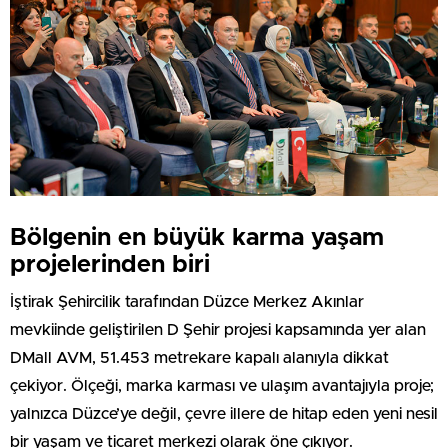
Bölgenin en büyük karma yaşam
projelerinden biri
İştirak Şehircilik tarafından Düzce Merkez Akınlar
mevkiinde geliştirilen D Şehir projesi kapsamında yer alan
DMall AVM, 51.453 metrekare kapalı alanıyla dikkat
çekiyor. Ölçeği, marka karması ve ulaşım avantajıyla proje;
yalnızca Düzce’ye değil, çevre illere de hitap eden yeni nesil
bir yaşam ve ticaret merkezi olarak öne çıkıyor.