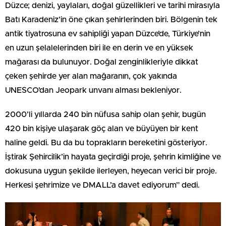
Düzce; denizi, yaylaları, doğal güzellikleri ve tarihi mirasıyla
Batı Karadeniz’in öne çıkan şehirlerinden biri. Bölgenin tek
antik tiyatrosuna ev sahipliği yapan Düzce’de, Türkiye’nin
en uzun şelalelerinden biri ile en derin ve en yüksek
mağarası da bulunuyor. Doğal zenginlikleriyle dikkat
çeken şehirde yer alan mağaranın, çok yakında
UNESCO’dan Jeopark unvanı alması bekleniyor.
2000’li yıllarda 240 bin nüfusa sahip olan şehir, bugün
420 bin kişiye ulaşarak göç alan ve büyüyen bir kent
haline geldi. Bu da bu toprakların bereketini gösteriyor.
İştirak Şehircilik’in hayata geçirdiği proje, şehrin kimliğine ve
dokusuna uygun şekilde ilerleyen, heyecan verici bir proje.
Herkesi şehrimize ve DMALL’a davet ediyorum” dedi.