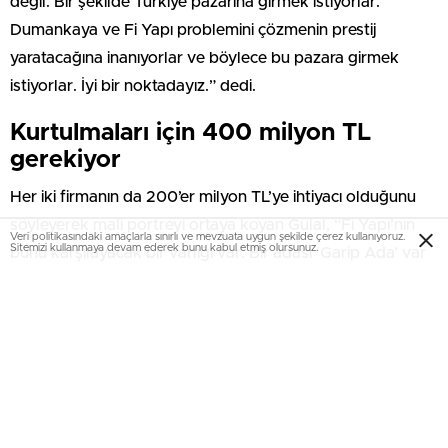
değil. Bir şekilde Türkiye pazarına girmek istiyorlar.
Dumankaya ve Fi Yapı problemini çözmenin prestij
yaratacağına inanıyorlar ve böylece bu pazara girmek
istiyorlar. İyi bir noktadayız.” dedi.
Kurtulmaları için 400 milyon TL
gerekiyor
Her iki firmanın da 200’er milyon TL’ye ihtiyacı olduğunu
söyleyerek mali portreyi ortaya koyan Gülal, “Fi Yapı’nın
Veri politikasındaki amaçlarla sınırlı ve mevzuata uygun şekilde çerez kullanıyoruz.
Sitemizi kullanmaya devam ederek bunu kabul etmiş olursunuz.
bunu karşılayacak bir varlığı var. Bir adası ‘Garip Ada’ var
Dikili’de. Özel turizm alanı imarlı bir ada. Dumankaya’da da
200 milyon TL’ye ihtiyaç var. Varlıkları bunun yarısını
karşılıyor. Alman grupla aradaki bu farkı kapatacağız.”
diye konuştu.
Dumankaya ve Fi Yapı mağduriyetleri