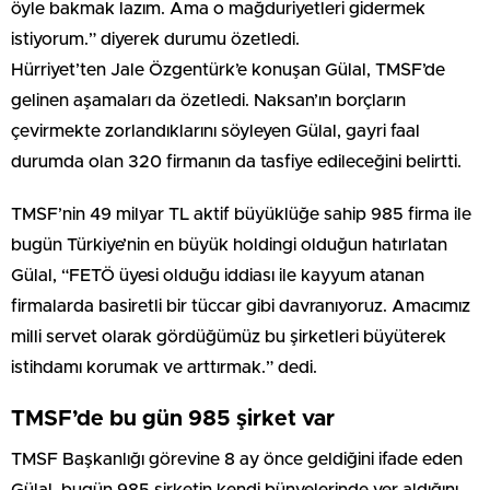
öyle bakmak lazım. Ama o mağduriyetleri gidermek
istiyorum.” diyerek durumu özetledi.
Hürriyet’ten Jale Özgentürk’e konuşan Gülal, TMSF’de
gelinen aşamaları da özetledi. Naksan’ın borçların
çevirmekte zorlandıklarını söyleyen Gülal, gayri faal
durumda olan 320 firmanın da tasfiye edileceğini belirtti.
TMSF’nin 49 milyar TL aktif büyüklüğe sahip 985 firma ile
bugün Türkiye’nin en büyük holdingi olduğun hatırlatan
Gülal, “FETÖ üyesi olduğu iddiası ile kayyum atanan
firmalarda basiretli bir tüccar gibi davranıyoruz. Amacımız
milli servet olarak gördüğümüz bu şirketleri büyüterek
istihdamı korumak ve arttırmak.” dedi.
TMSF’de bu gün 985 şirket var
TMSF Başkanlığı görevine 8 ay önce geldiğini ifade eden