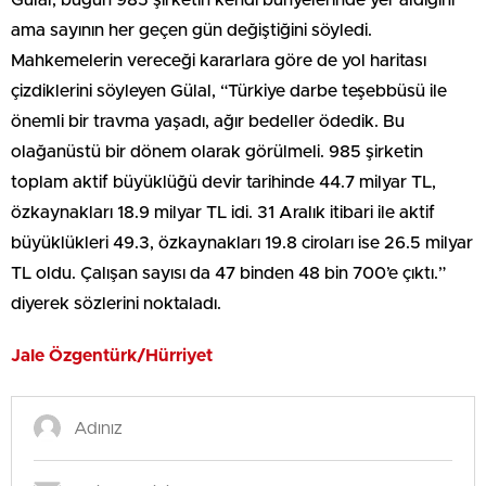
Gülal, bugün 985 şirketin kendi bünyelerinde yer aldığını
ama sayının her geçen gün değiştiğini söyledi.
Mahkemelerin vereceği kararlara göre de yol haritası
çizdiklerini söyleyen Gülal, “Türkiye darbe teşebbüsü ile
önemli bir travma yaşadı, ağır bedeller ödedik. Bu
olağanüstü bir dönem olarak görülmeli. 985 şirketin
toplam aktif büyüklüğü devir tarihinde 44.7 milyar TL,
özkaynakları 18.9 milyar TL idi. 31 Aralık itibari ile aktif
büyüklükleri 49.3, özkaynakları 19.8 ciroları ise 26.5 milyar
TL oldu. Çalışan sayısı da 47 binden 48 bin 700’e çıktı.”
diyerek sözlerini noktaladı.
Jale Özgentürk/Hürriyet