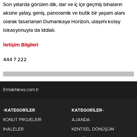
Son yıllarda görülen dik, dar ve iç içe geçmiş binaların
aksine yatay, geniş, panoramik ve butik bir yaşam alanı
olarak tasarlanan Dumankaya Horizon, ulaşımı kolay
lokasyonuyla da iddialı.
İletişim Bilgileri
444 7 222
EmlakNews.com.tr
-KATEGORİLER
KATEGORİLER-
KONUT PROJELERİ
AJANDA
İHALELER
KENTSEL DÖNÜŞÜM