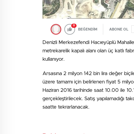
0
BEĞENDİM
ABONE OL
Denizli Merkezefendi Hacıeyüplü Mahalles
metrekarelik kapalı alanı olan üç katlı fabrik
kullanıyor.
Arsasına 2 milyon 142 bin lira değer biçil
üzere tamamı için belirlenen fiyat 5 milyo
Haziran 2016 tarihinde saat 10.00 ile 1
gerçekleştirilecek. Satış yapılamadığı ta
saatte tekrarlanacak.