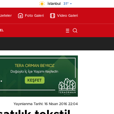
İstanbul
31°
zeteler
Foto Galeri
Video Galeri
EL
14:02
/
İkinci el araçta yeni tehlike! Dijital kayıtları kontrol etmeden alma
Yayınlanma Tarihi: 16 Nisan 2016 22:04