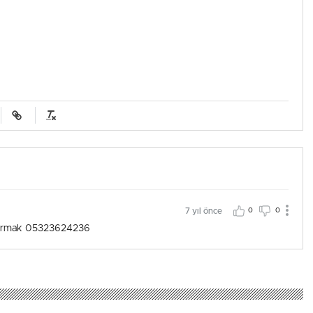
7 yıl önce
0
0
ltıparmak 05323624236