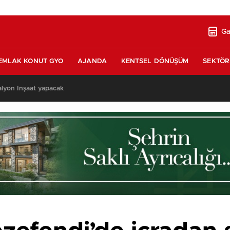
Ga
EMLAK KONUT GYO
AJANDA
KENTSEL DÖNÜŞÜM
SEKTÖR
Vakıflar, İzmir’de 390 milyon liraya kat karşılığı 2 proje ihalesi yapacak!