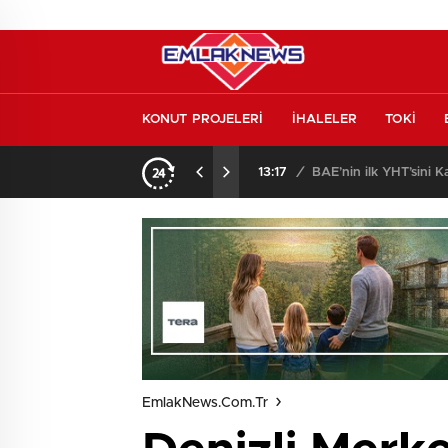
KONUT PROJELERİ
İHALELER
TOKİ
14:41
/
EmlakNews.com.tr