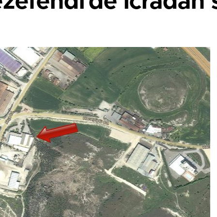
zefendi’de icradan sa