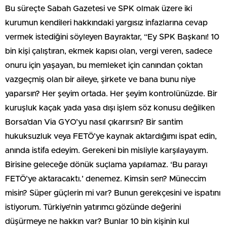
Bu süreçte Sabah Gazetesi ve SPK olmak üzere iki
kurumun kendileri hakkındaki yargısız infazlarına cevap
vermek istediğini söyleyen Bayraktar, “Ey SPK Başkanı! 10
bin kişi çalıştıran, ekmek kapısı olan, vergi veren, sadece
onuru için yaşayan, bu memleket için canından çoktan
vazgeçmiş olan bir aileye, şirkete ve bana bunu niye
yaparsın? Her şeyim ortada. Her şeyim kontrolünüzde. Bir
kuruşluk kaçak yada yasa dışı işlem söz konusu değilken
Borsa’dan Via GYO’yu nasıl çıkarırsın? Bir santim
hukuksuzluk veya FETÖ’ye kaynak aktardığımı ispat edin,
anında istifa edeyim. Gerekeni bin misliyle karşılayayım.
Birisine geleceğe dönük suçlama yapılamaz. ‘Bu parayı
FETÖ’ye aktaracaktı.’ denemez. Kimsin sen? Müneccim
misin? Süper güçlerin mi var? Bunun gerekçesini ve ispatını
istiyorum. Türkiye’nin yatırımcı gözünde değerini
düşürmeye ne hakkın var? Bunlar 10 bin kişinin kul