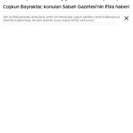
Coşkun Bayraktar, konuları Sabah Gazetesi’nin iftira haberi
ve SPK’nın davranışı başlıklarında topladı. Bayraktar her iki
Veri politikasındaki amaçlarla sınırlı ve mevzuata uygun şekilde çerez kullanıyoruz.
Sitemizi kullanmaya devam ederek bunu kabul etmiş olursunuz.
kurumun sözlerini arkasında durmalarını istedi, ispata
çağırdı.
Darbe gecesi kulağında kurşunlar
vınladı
Kendisi, şirketi ve ailesi için söylenen her şeyin iftira ve
yalan olduğunu belirten Bayraktar, girişim gecesi
Viaport’ta ve Sabiha Gökçen Havalimanı’nda olduğunu,
oğlunun yanından ayrılmadığını, korumasının tanka çıkarak
askerleri iknaya çalıştığını, bunu gören diğer vatandaşların
da tanklara çıktığını kaydetti.
Bayraktar, “Kulağımın iki santim yanından mermiler geçti.
Hayatta ilk kez mermi sesi duydum. Kimileri gibi televizyon