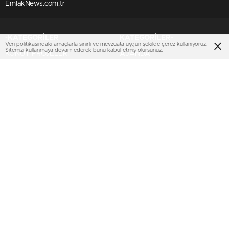
EmlakNews.com.tr
-KATEGORİLER
KATEGORİLER-
Veri politikasındaki amaçlarla sınırlı ve mevzuata uygun şekilde çerez kullanıyoruz.
Sitemizi kullanmaya devam ederek bunu kabul etmiş olursunuz.
KONUT PROJELERİ
AJANDA
İHALELER
KENTSEL DÖNÜŞÜM
TOKİ
SEKTÖREL
EMLAK KONUT GYO
KİPTAŞ
KENTSEL DÖNÜŞÜM
TURİZM
MULTIMEDYA
SERVİSLER
VİDEO
Nöbetçi Eczaneler
FOTO GALERİ
KURUMSAL
KÜNYE
İMTİYAZ SAHİBİ