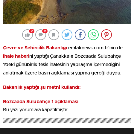
0
0
Çevre ve Şehircilik Bakanlığı
emlaknews.com.tr’nin de
ihale haberi
ni yaptığı Çanakkale Bozcaada Sulubahçe
1’deki günübirlik tesis ihalesinin yapılaşma içermediğini
anlatmak üzere basın açıklaması yapma gereği duydu.
Bakanlık yaptığı şu metni kullandı:
Bozcaada Sulubahçe 1 açıklaması
Bu yazı yorumlara kapatılmıştır.