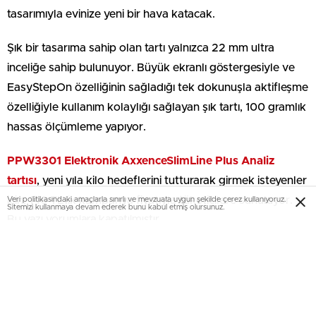
tasarımıyla evinize yeni bir hava katacak.
Şık bir tasarıma sahip olan tartı yalnızca 22 mm ultra
inceliğe sahip bulunuyor. Büyük ekranlı göstergesiyle ve
EasyStepOn özelliğinin sağladığı tek dokunuşla aktifleşme
özelliğiyle kullanım kolaylığı sağlayan şık tartı, 100 gramlık
hassas ölçümleme yapıyor.
PPW3301 Elektronik AxxenceSlimLine Plus Analiz
tartısı
, yeni yıla kilo hedeflerini tutturarak girmek isteyenler
için, 146 TL’lik kampanya fiyatıyla tüketicilere sunuluyor.
Veri politikasındaki amaçlarla sınırlı ve mevzuata uygun şekilde çerez kullanıyoruz.
Sitemizi kullanmaya devam ederek bunu kabul etmiş olursunuz.
Bu yazı yorumlara kapatılmıştır.
EmlakNews.com.tr