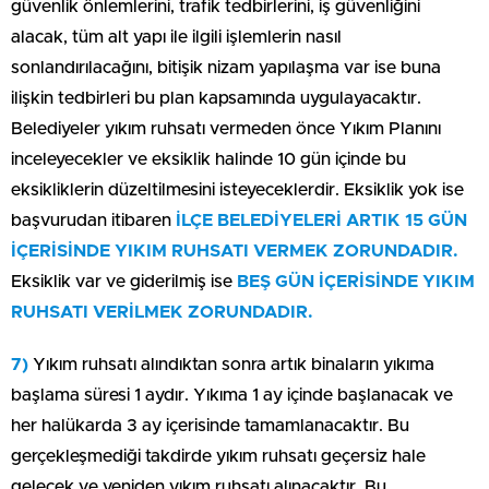
güvenlik önlemlerini, trafik tedbirlerini, iş güvenliğini
alacak, tüm alt yapı ile ilgili işlemlerin nasıl
sonlandırılacağını, bitişik nizam yapılaşma var ise buna
ilişkin tedbirleri bu plan kapsamında uygulayacaktır.
Belediyeler yıkım ruhsatı vermeden önce Yıkım Planını
inceleyecekler ve eksiklik halinde 10 gün içinde bu
eksikliklerin düzeltilmesini isteyeceklerdir. Eksiklik yok ise
başvurudan itibaren
İLÇE BELEDİYELERİ ARTIK 15 GÜN
İÇERİSİNDE YIKIM RUHSATI VERMEK ZORUNDADIR.
Eksiklik var ve giderilmiş ise
BEŞ GÜN İÇERİSİNDE YIKIM
RUHSATI VERİLMEK ZORUNDADIR.
7)
Yıkım ruhsatı alındıktan sonra artık binaların yıkıma
başlama süresi 1 aydır. Yıkıma 1 ay içinde başlanacak ve
her halükarda 3 ay içerisinde tamamlanacaktır. Bu
gerçekleşmediği takdirde yıkım ruhsatı geçersiz hale
gelecek ve yeniden yıkım ruhsatı alınacaktır. Bu