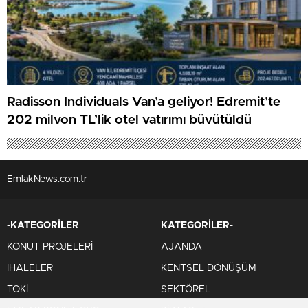
Radisson Individuals Van’a geliyor! Edremit’te
202 milyon TL’lik otel yatırımı büyütüldü
EmlakNews.com.tr
-KATEGORİLER
KATEGORİLER-
KONUT PROJELERİ
AJANDA
İHALELER
KENTSEL DÖNÜŞÜM
TOKİ
SEKTÖREL