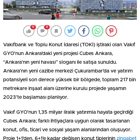
0
0
Vakıfbank ve Toplu Konut İdaresi (TOKİ) iştiraki olan Vakıf
GYO’nun Ankara’daki yeni projesi Cubes Ankara,
“Ankara’nın yeni havası” sloganı ile satışa sunuldu.
Ankara’nın yeni cazibe merkezi Çukurambar’da ve yatırım
potansiyeli son derece yüksek bir bölgede, toplam 217 bin
metrekare inşaat alanı üzerine kurulu projede yaşamın
2023’te başlaması planlıyor.
Vakıf GYO’nun 1,35 milyar liralık yatırımla hayata geçirdiği
Cubes Ankara; farklı ihtiyaçlara uygun olarak tasarlanan
konut, ofis, ticari ve sosyal yaşam alanlarından oluşuyor.
Proje 1+1’den, 6+1’e kadar değişen konut tiplerinin
zingabet