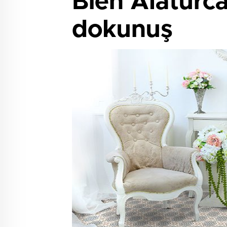
Bien Alaturc
dokunuş