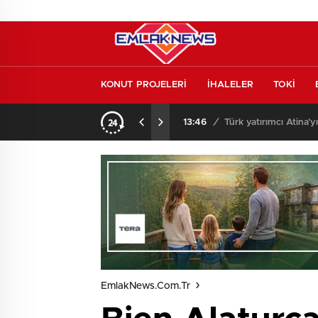
KONUT PROJELERİ
İHALELER
TOKİ
l etmeden almayın
13:46
/
Türk yatırımcı Atina’y
EmlakNews.com.tr