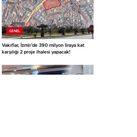
GENEL
Vakıflar, İzmir’de 390 milyon liraya kat
karşılığı 2 proje ihalesi yapacak!
GENEL
İkinci el araçta yeni tehlike! Dijital kayıtları
kontrol etmeden almayın