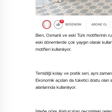
0
BEĞENDİM
ABONE OL
Bien, Osmanlı ve eski Türk motiflerinin ru
eski dönemlerde çok yaygın olarak kullanı
motifleri kullanılıyor.
Temizliği kolay ve pratik seri, aynı zamand
Ekonomik açıdan da tüketici dostu olan ser
alanlarında kullanılıyor.
İsteğe göre Alaturca’nın geçmişteki gelen