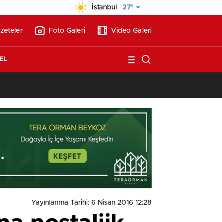
İstanbul
27°
zeteler
Foto Galeri
Video Galeri
EL
13:26
/
Vakıf Karaca Villaları’nda satılık 10 tripleks villa! 400 milyon liraya
Yayınlanma Tarihi: 6 Nisan 2016 12:28