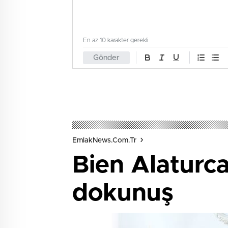
En az 10 karakter gerekli
Gönder
EmlakNews.com.tr
Bien Alaturc
dokunuş