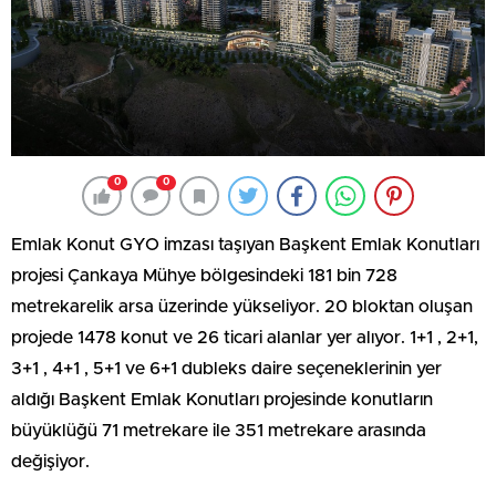
0
0
Emlak Konut GYO imzası taşıyan Başkent Emlak Konutları
projesi Çankaya Mühye bölgesindeki 181 bin 728
metrekarelik arsa üzerinde yükseliyor. 20 bloktan oluşan
projede 1478 konut ve 26 ticari alanlar yer alıyor. 1+1 , 2+1,
3+1 , 4+1 , 5+1 ve 6+1 dubleks daire seçeneklerinin yer
aldığı Başkent Emlak Konutları projesinde konutların
büyüklüğü 71 metrekare ile 351 metrekare arasında
değişiyor.