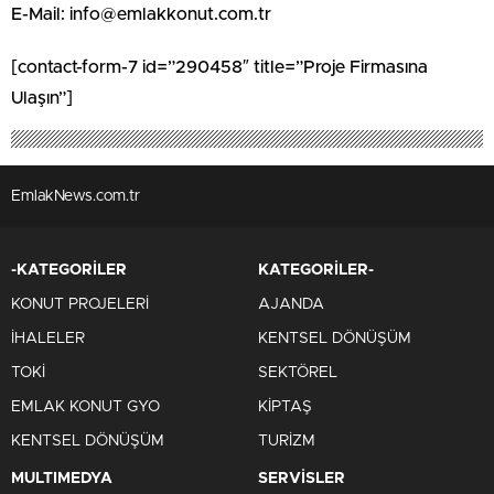
E-Mail: info@emlakkonut.com.tr
[contact-form-7 id=”290458″ title=”Proje Firmasına
Ulaşın”]
EmlakNews.com.tr
-KATEGORİLER
KATEGORİLER-
KONUT PROJELERİ
AJANDA
İHALELER
KENTSEL DÖNÜŞÜM
TOKİ
SEKTÖREL
EMLAK KONUT GYO
KİPTAŞ
KENTSEL DÖNÜŞÜM
TURİZM
MULTIMEDYA
SERVİSLER