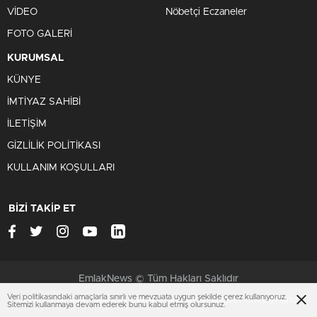
VİDEO
Nöbetçi Eczaneler
FOTO GALERİ
KURUMSAL
KÜNYE
İMTİYAZ SAHİBİ
İLETİŞİM
GİZLİLİK POLİTİKASI
KULLANIM KOŞULLARI
BİZİ TAKİP ET
EmlakNews © Tüm Hakları Saklıdır
Veri politikasındaki amaçlarla sınırlı ve mevzuata uygun şekilde çerez kullanıyoruz.
Çerezler ile ilgili bilgi için
Çerez Politikamızı
ziyaret edebilirsiniz.
Sitemizi kullanmaya devam ederek bunu kabul etmiş olursunuz.