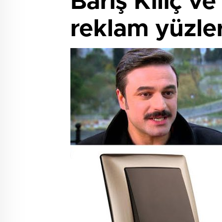
Barış Kılıç v
reklam yüzler