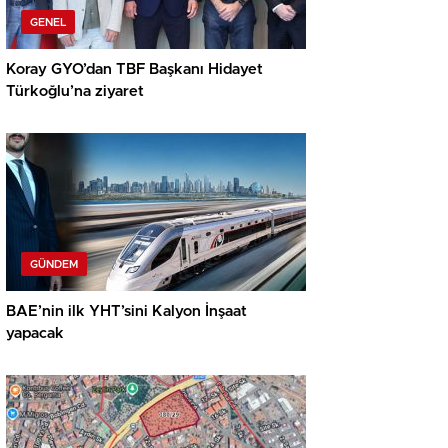
GENEL
Koray GYO’dan TBF Başkanı Hidayet
Türkoğlu’na ziyaret
GÜNDEM
BAE’nin ilk YHT’sini Kalyon İnşaat
yapacak