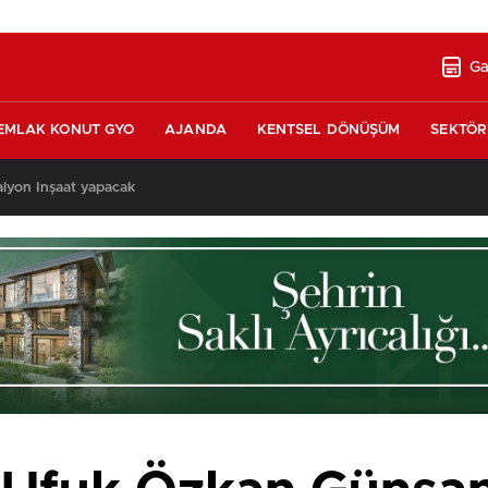
Ga
EMLAK KONUT GYO
AJANDA
KENTSEL DÖNÜŞÜM
SEKTÖR
alyon İnşaat yapacak