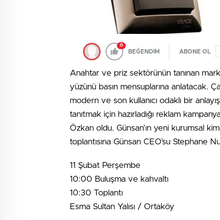
0
BEĞENDİM
ABONE OL
Anahtar ve priz sektörünün tanınan mar
yüzünü basın mensuplarına anlatacak. Çalış
modern ve son kullanıcı odaklı bir anlayı
tanıtmak için hazırladığı reklam kampanya
Özkan oldu. Günsan’ın yeni kurumsal kiml
toplantısına Günsan CEO’su Stephane Nuss
11 Şubat Perşembe
10:00 Buluşma ve kahvaltı
10:30 Toplantı
Esma Sultan Yalısı / Ortaköy