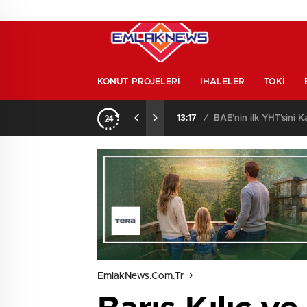
KONUT PROJELERİ
İHALELER
TOKİ
aret
13:17
/
BAE’nin ilk YHT’sini K
EmlakNews.com.tr