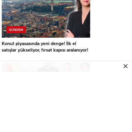
GÜNDEM
Konut piyasasında yeni denge! İlk el
satışlar yükseliyor, fırsat kapısı aralanıyor!
GENEL
Koray GYO’dan TBF Başkanı Hidayet
Türkoğlu’na ziyaret