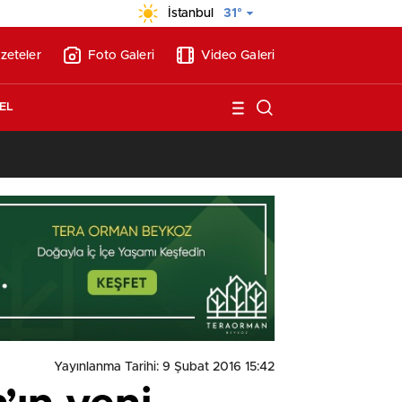
İstanbul
31°
zeteler
Foto Galeri
Video Galeri
EL
14:41
/
Yayınlanma Tarihi: 9 Şubat 2016 15:42