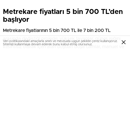
Metrekare fiyatları 5 bin 700 TL’den
başlıyor
Metrekare fiyatlarının 5 bin 700 TL ile 7 bin 200 TL
arasında değiştiği projede; yüksek tavanlar, güneş ışığını
Veri politikasındaki amaçlarla sınırlı ve mevzuata uygun şekilde çerez kullanıyoruz.
Sitemizi kullanmaya devam ederek bunu kabul etmiş olursunuz.
kesintisiz olarak içeri alan boydan boya camlar, manuel ve
motorlu olmak üzere teleskopik paralel açılımlı kanatlı cam
sistemleri dikkat çekiyor. Yüksek akustik yalıtım, 24 saat
çalışan taze hava ve egzost sistemi, her türlü elektrik
kesintisine karşın 24 saat yüzde 100 jenaratör desteği de
projeyi öne çıkaran detaylar arasında yer alıyor.
Sinemadan saunaya kadar her şey
Ahşap ve mermer ağırlıklı bir tasarıma sahip plaza ofislerin
özel lobileri bulunurken,plazada danışma ve resepsiyon
hizmeti de verilecek. Toplam 83 bin metrekare inşaat