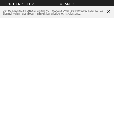
KONUT PROJELERİ
AJANDA
Veri politikasındaki amaçlarla sınırlı ve mevzuata uygun şekilde çerez kullanıyoruz.
İHALELER
KENTSEL DÖNÜŞÜM
Sitemizi kullanmaya devam ederek bunu kabul etmiş olursunuz.
TOKİ
SEKTÖREL
EMLAK KONUT GYO
KİPTAŞ
KENTSEL DÖNÜŞÜM
TURİZM
MULTIMEDYA
SERVİSLER
VİDEO
Nöbetçi Eczaneler
FOTO GALERİ
KURUMSAL
KÜNYE
İMTİYAZ SAHİBİ
İLETİŞİM
GİZLİLİK POLİTİKASI
KULLANIM KOŞULLARI