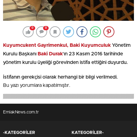
0
0
Kuyumcukent Gayrimenkul,
Baki Kuyumculuk
Yönetim
Kurulu Başkanı
Baki Durak
‘ın 23 Kasım 2016 tarihinde
yönetim kurulu üyeliği görevinden istifa ettiğini duyurdu.
İstifanın gerekçisi olarak herhangi bir bilgi verilmedi.
Bu yazı yorumlara kapatılmıştır.
EmlakNews.com.tr
-KATEGORİLER
KATEGORİLER-