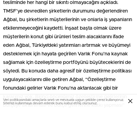
tesliminde her hangi bir sıkıntı olmayacağını açıkladı.
TMSF’ye devredilen şirketlerin durumunu değerlendiren
Ağbal, bu şirketlerin müşterilerinin ve onlarla iş yapanların
etkilenmeyeceğini kaydetti. İnşaat başta olmak üzere
müşterilerin konut gibi ürünleri teslim alacaklarını ifade
eden Ağbal, Türkiye’deki yatırımları artırmak ve büyümeyi
desteklemek için hayata geçirilen Varlık Fonu’na kaynak
sağlamak için özelleştirme portföyünü büyüteceklerini de
söyledi. Bu konuda daha agresif bir özelleştirme politikası
uygulayacaklarını dile getiren Ağbal, “Özelleştirme
fonundaki gelirler Varlık Fonu’na aktarılacak gibi bir
kararımız yok. Birinci önceliğimiz özelleştirme gelirlerinin
Veri politikasındaki amaçlarla sınırlı ve mevzuata uygun şekilde çerez kullanıyoruz.
Sitemizi kullanmaya devam ederek bunu kabul etmiş olursunuz.
bütçeye aktarılması ve bütçe gelirlerine katkı yapması”
dedi.
Bu yazı yorumlara kapatılmıştır.