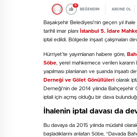
0
BEĞENDİM
ABONE OL
Başakşehir Belediyesi’nin geçen yıl ihale
tarihli imar planı
İstanbul 5. İdare Mahk
iptal edildi. Bölgede inşaat çalışmaları d
Hürriyet’te yayımlanan habere göre,
Bah
Söbe
, yerel mahkemece verilen kararın 
yapılması planlanan ve şuanda inşaatı dev
Derneği ve Gölet Gönüllüleri
olarak ipt
Derneği’nin de 2014 yılında Bahçeşehir Gö
iptali için açmış olduğu bir dava bulunduğu
İhalenin iptal davası da d
Bu davaya da 2015 yılında müdahil olarak
başladıklarını anlatan Söbe, “Davada Bah