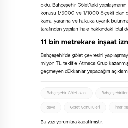
oldu. Bahçeşehir Gölet’teki yapılaşmanın
konusu 1/5000 ve 1/1000 ölçekli plan değiş
kamu yararına ve hukuka uyarlık bulunmad
tarafından yapılan ihale hakkındaki iptal 
11 bin metrekare inşaat izn
Bahçeşehir’de gölet çevresini yapılaşmaya
milyon TL teklifle Atmaca Grup kazanmıştı
geçmeyen dükkanlar yapacağını açıklamışt
Bahçeşehir Gölet alanı
Bahçeşehirlile
dava
Gölet Gönüllüleri
imar pl
Bu yazı yorumlara kapatılmıştır.