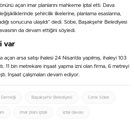
 önünü açan imar planlarını mahkeme iptal etti. Dava
ikliklerinde şehircilik ilkelerine, planlama esaslarına,
ığı sonucuna ulaşıldı” dedi. Söbe, Başakşehir Belediyesi
davasının da devam ettiğini söyledi.
i var
 açan arsa satışı ihalesi 24 Nisan’da yapılmış, ihaleyi 103
. 11 bin metrekare inşaat yapma izni olan firma, 6 metreyi
ı. İnşaat çalışmaları devam ediyor.
r Derneği
Başakşehir Belediyesi
Cenk Söbe
anı
imar planı iptali
iptal davası