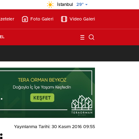
İstanbul
29°
zeteler
Foto Galeri
Video Galeri
EL
13:26
/
Vakıf Karaca Villaları’nda satılık 10 tripleks villa! 400 milyon liraya
Yayınlanma Tarihi: 30 Kasım 2016 09:55