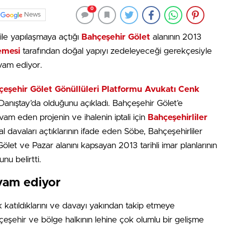
0
News
 ile yapılaşmaya açtığı
Bahçeşehir Gölet
alanının 2013
emesi
tarafından doğal yapıyı zedeleyeceği gerekçesiyle
evam ediyor.
çeşehir Gölet Gönüllüleri Platformu Avukatı Cenk
Danıştay’da olduğunu açıkladı. Bahçeşehir Gölet’e
am eden projenin ve ihalenin iptali için
Bahçeşehirliler
al davaları açtıklarının ifade eden Söbe, Bahçeşehirliler
let ve Pazar alanını kapsayan 2013 tarihli imar planlarının
nu belirtti.
evam ediyor
 katıldıklarını ve davayı yakından takip etmeye
çeşehir ve bölge halkının lehine çok olumlu bir gelişme