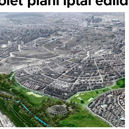
et planı iptal edild