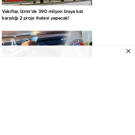
Vakıflar, İzmir’de 390 milyon liraya kat
karşılığı 2 proje ihalesi yapacak!
GENEL
İkinci el araçta yeni tehlike! Dijital kayıtları
kontrol etmeden almayın