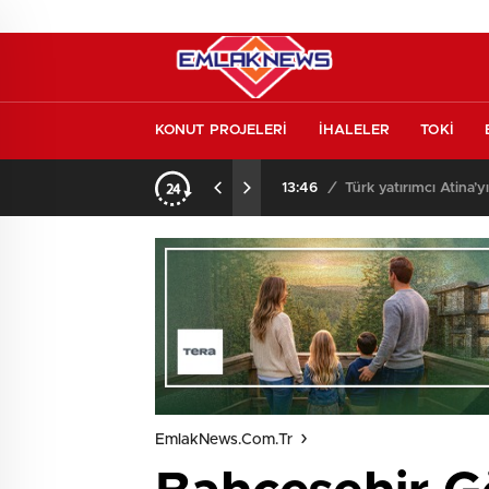
KONUT PROJELERİ
İHALELER
TOKİ
l etmeden almayın
13:46
/
Türk yatırımcı Atina’y
EmlakNews.com.tr