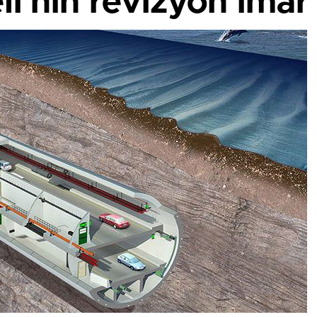
i’nin revizyon imar