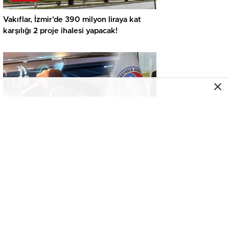
Vakıflar, İzmir’de 390 milyon liraya kat
karşılığı 2 proje ihalesi yapacak!
GENEL
İkinci el araçta yeni tehlike! Dijital kayıtları
kontrol etmeden almayın