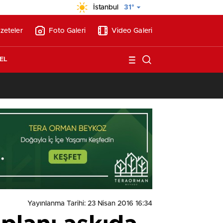
İstanbul
31°
zeteler
Foto Galeri
Video Galeri
EL
13:17
/
Vakıflar, Alanya’da 180 milyon liraya otel arsası satıyor!
Yayınlanma Tarihi: 23 Nisan 2016 16:34