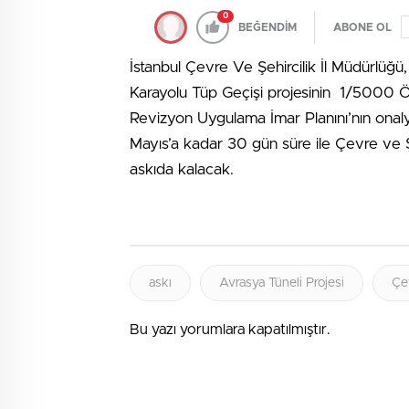
0
BEĞENDİM
ABONE OL
İstanbul Çevre Ve Şehircilik İl Müdürlüğü,
Karayolu Tüp Geçişi projesinin 1/5000 Öl
Revizyon Uygulama İmar Planını’nın onalya
Mayıs’a kadar 30 gün süre ile Çevre ve Şeh
askıda kalacak.
askı
Avrasya Tüneli Projesi
Çev
Bu yazı yorumlara kapatılmıştır.