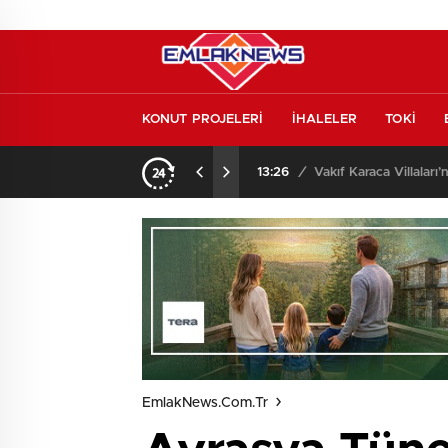
KONUT PROJELERİ
İHALELER
TOKİ
o oldu
13:26
/
Vakıf Karaca Villaları’
EmlakNews.com.tr