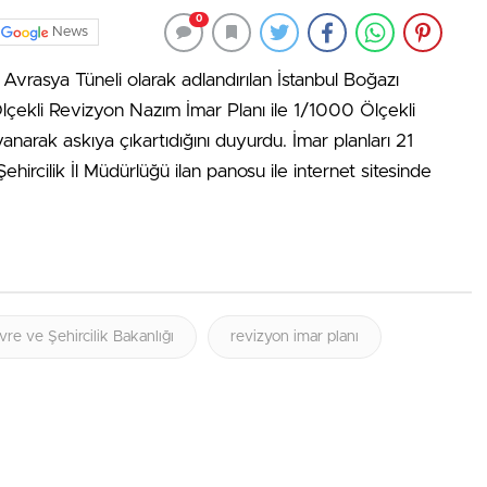
0
News
 Avrasya Tüneli olarak adlandırılan İstanbul Boğazı
çekli Revizyon Nazım İmar Planı ile 1/1000 Ölçekli
narak askıya çıkartıdığını duyurdu. İmar planları 21
ircilik İl Müdürlüğü ilan panosu ile internet sitesinde
re ve Şehircilik Bakanlığı
revizyon imar planı