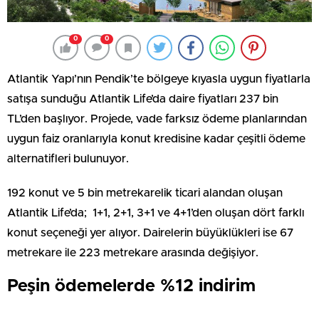
0
0
Atlantik Yapı’nın Pendik’te bölgeye kıyasla uygun fiyatlarla
satışa sunduğu Atlantik Life’da daire fiyatları 237 bin
TL’den başlıyor. Projede, vade farksız ödeme planlarından
uygun faiz oranlarıyla konut kredisine kadar çeşitli ödeme
alternatifleri bulunuyor.
192 konut ve 5 bin metrekarelik ticari alandan oluşan
Atlantik Life’da; 1+1, 2+1, 3+1 ve 4+1’den oluşan dört farklı
konut seçeneği yer alıyor. Dairelerin büyüklükleri ise 67
metrekare ile 223 metrekare arasında değişiyor.
Peşin ödemelerde %12 indirim