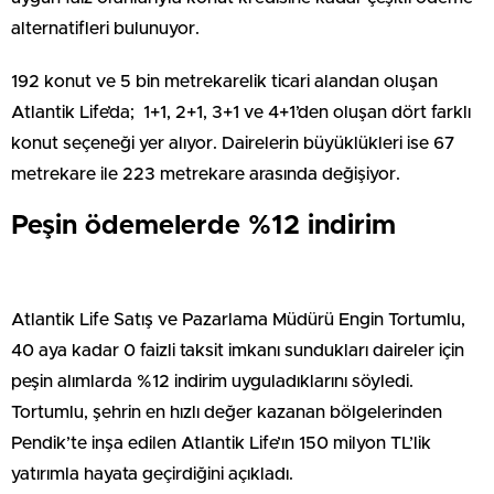
alternatifleri bulunuyor.
192 konut ve 5 bin metrekarelik ticari alandan oluşan
Atlantik Life’da; 1+1, 2+1, 3+1 ve 4+1’den oluşan dört farklı
konut seçeneği yer alıyor. Dairelerin büyüklükleri ise 67
metrekare ile 223 metrekare arasında değişiyor.
Peşin ödemelerde %12 indirim
Atlantik Life Satış ve Pazarlama Müdürü Engin Tortumlu,
40 aya kadar 0 faizli taksit imkanı sundukları daireler için
peşin alımlarda %12 indirim uyguladıklarını söyledi.
Tortumlu, şehrin en hızlı değer kazanan bölgelerinden
Pendik’te inşa edilen Atlantik Life’ın 150 milyon TL’lik
yatırımla hayata geçirdiğini açıkladı.