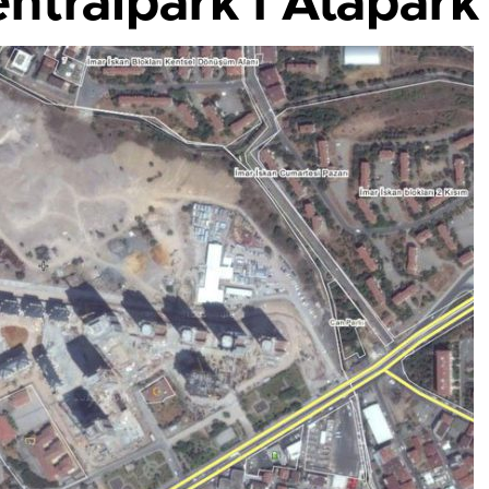
entralpark'ı Atapark