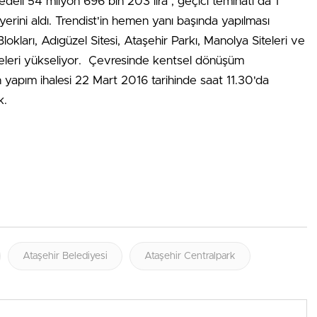
edeli 54 milyon 696 bin 203 lira , geçici teminatı da 1
yerini aldı. Trendist'in hemen yanı başında yapılması
okları, Adıgüzel Sitesi, Ataşehir Parkı, Manolya Siteleri ve
ojeleri yükseliyor. Çevresinde kentsel dönüşüm
ın yapım ihalesi 22 Mart 2016 tarihinde saat 11.30'da
k.
Ataşehir Belediyesi
Ataşehir Centralpark