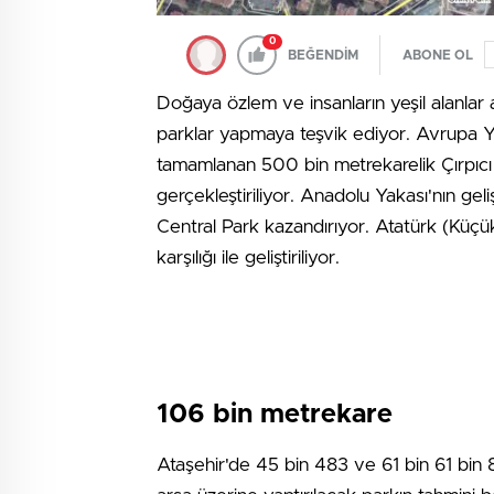
0
BEĞENDİM
ABONE OL
Doğaya özlem ve insanların yeşil alanlar 
parklar yapmaya teşvik ediyor. Avrupa Y
tamamlanan 500 bin metrekarelik Çırpıcı P
gerçekleştiriliyor. Anadolu Yakası'nın ge
Central Park kazandırıyor. Atatürk (Küçükb
karşılığı ile geliştiriliyor.
106 bin metrekare
Ataşehir'de 45 bin 483 ve 61 bin 61 bi