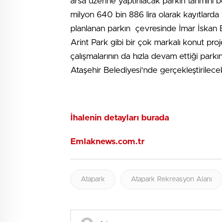
arsa üzerine yaptırılacak parkın tahmini b
milyon 640 bin 886 lira olarak kayıtlarda 
planlanan parkın çevresinde İmar İskan Bl
Arint Park gibi bir çok markalı konut pr
çalışmalarının da hızla devam ettiği park
Ataşehir Belediyesi'nde gerçekleştirilece
İhalenin detayları burada
Emlaknews.com.tr
Atapark
Atapark Rekreasyon Alanı