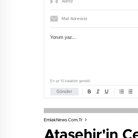
En az 10 karakter gerekli
Gönder
EmlakNews.com.tr
Ataşehir'in C