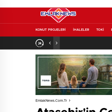
KONUT PROJELERİ
İHALELER
TOKİ
aret
13:17
/
BAE’nin ilk YHT’sini K
EmlakNews.com.tr