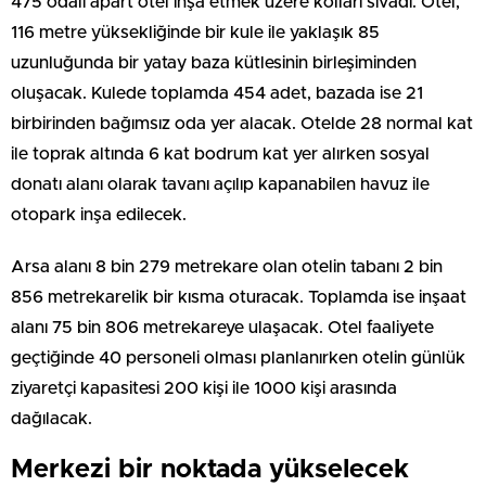
475 odalı apart otel inşa etmek üzere kolları sıvadı. Otel,
116 metre yüksekliğinde bir kule ile yaklaşık 85
uzunluğunda bir yatay baza kütlesinin birleşiminden
oluşacak. Kulede toplamda 454 adet, bazada ise 21
birbirinden bağımsız oda yer alacak. Otelde 28 normal kat
ile toprak altında 6 kat bodrum kat yer alırken sosyal
donatı alanı olarak tavanı açılıp kapanabilen havuz ile
otopark inşa edilecek.
Arsa alanı 8 bin 279 metrekare olan otelin tabanı 2 bin
856 metrekarelik bir kısma oturacak. Toplamda ise inşaat
alanı 75 bin 806 metrekareye ulaşacak. Otel faaliyete
geçtiğinde 40 personeli olması planlanırken otelin günlük
ziyaretçi kapasitesi 200 kişi ile 1000 kişi arasında
dağılacak.
Merkezi bir noktada yükselecek