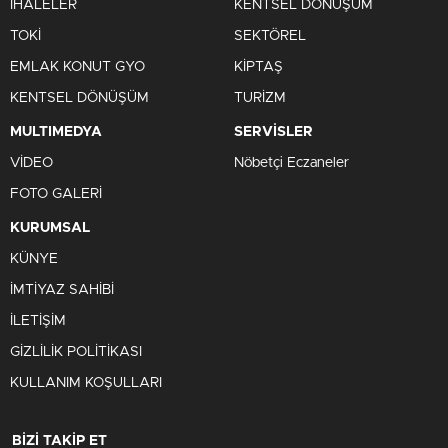
İHALELER
KENTSEL DÖNÜŞÜM
TOKİ
SEKTÖREL
EMLAK KONUT GYO
KİPTAŞ
KENTSEL DÖNÜŞÜM
TURİZM
MULTIMEDYA
SERVİSLER
VİDEO
Nöbetçi Eczaneler
FOTO GALERİ
KURUMSAL
KÜNYE
İMTİYAZ SAHİBİ
İLETİŞİM
GİZLİLİK POLİTİKASI
KULLANIM KOŞULLARI
BİZİ TAKİP ET