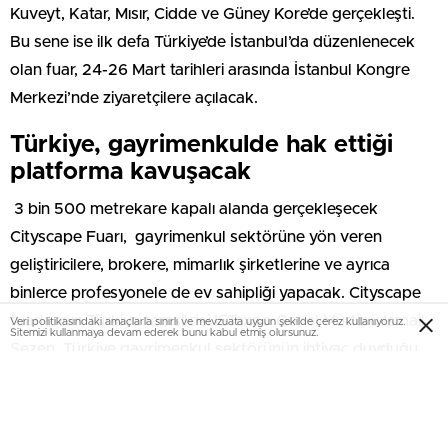
Kuveyt, Katar, Mısır, Cidde ve Güney Kore’de gerçekleşti.
Bu sene ise ilk defa Türkiye’de İstanbul’da düzenlenecek
olan fuar, 24-26 Mart tarihleri arasında İstanbul Kongre
Merkezi’nde ziyaretçilere açılacak.
Türkiye, gayrimenkulde hak ettiği
platforma kavuşacak
3 bin 500 metrekare kapalı alanda gerçekleşecek
Cityscape Fuarı, gayrimenkul sektörüne yön veren
geliştiricilere, brokere, mimarlık şirketlerine ve ayrıca
binlerce profesyonele de ev sahipliği yapacak. Cityscape
fuarlarının Türkiye temsilcisi ISTexpo Genel Müdürü İsmail
Veri politikasındaki amaçlarla sınırlı ve mevzuata uygun şekilde çerez kullanıyoruz.
Sitemizi kullanmaya devam ederek bunu kabul etmiş olursunuz.
Sezen, Türkiye gayrimenkul sektörünün ihtiyaç duyduğu
ve hak ettiği platforma kavuşacağını söyledi.