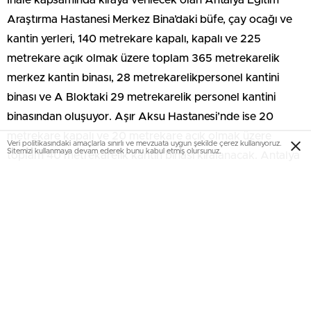
İhale kapsamında kiraya verilecek olan Antalya Eğitim
Araştırma Hastanesi Merkez Bina’daki büfe, çay ocağı ve
kantin yerleri, 140 metrekare kapalı, kapalı ve 225
metrekare açık olmak üzere toplam 365 metrekarelik
merkez kantin binası, 28 metrekarelikpersonel kantini
binası ve A Bloktaki 29 metrekarelik personel kantini
binasından oluşuyor. Aşır Aksu Hastanesi’nde ise 20
metrekare kapalı ve 20 metrekare açık olmak üzere
Veri politikasındaki amaçlarla sınırlı ve mevzuata uygun şekilde çerez kullanıyoruz.
Sitemizi kullanmaya devam ederek bunu kabul etmiş olursunuz.
toplam 40 metrekarelik kantin binası kiralanacak. Antalya
Eğitim Araştırma ve Aşır Aksu hastanelerinde kiralanacak
alanların 1 yıllık tahmini kira bedeli 1 milyon 311 bin 621 TL,
geçici teminatı 393 bin 486 TL olarak belinlendi.
Antalya Atatürk Devlet Hastanesi kampüsünde de 35
metrekare kapalı 100 metrekare açık alanlı bahçe
kafeterya, 35 metrekare kapalı ve 50 metrekare açık
alanlı acil kafeterya, 12 metrekare kapalı ve 100