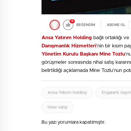
0
BEĞENDİM
ABONE OL
Ansa Yatırım Holding
bağlı ortaklığı ve
Danışmanlık Hizmetleri
’nin bir kısım pa
Yönetim Kurulu Başkanı Mine Tozlu
‘nu
görüşmeler sonrasında nihai satış kararını
belirtildiği açıklamada Mine Tozlu’nun pota
Ansa Yatırım Holding
Engaranti Gayri
hisse satışı
Bu yazı yorumlara kapatılmıştır.