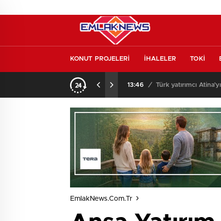
KONUT PROJELERİ
İHALELER
TOKİ
o oldu
13:26
/
Vakıf Karaca Villaları’
EmlakNews.com.tr