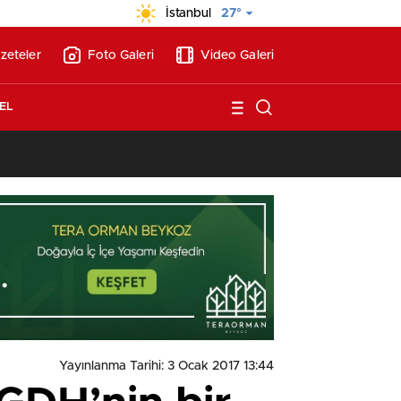
İstanbul
27°
zeteler
Foto Galeri
Video Galeri
EL
13:17
/
Vakıflar, Alanya’da 180 milyon liraya otel arsası satıyor!
Yayınlanma Tarihi: 3 Ocak 2017 13:44