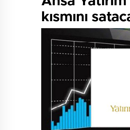
Ansa Yatırım 
kısmını satac