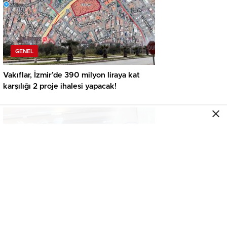
GENEL
Vakıflar, İzmir’de 390 milyon liraya kat
karşılığı 2 proje ihalesi yapacak!
GENEL
İkinci el araçta yeni tehlike! Dijital kayıtları
kontrol etmeden almayın