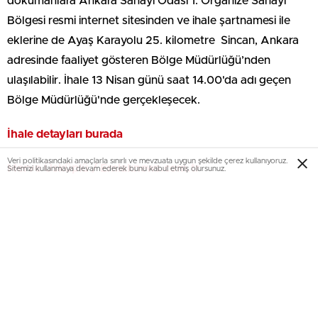
dokümanlara Ankara Sanayi Odası 1. Organize Sanayi
Bölgesi resmi internet sitesinden ve ihale şartnamesi ile
eklerine de Ayaş Karayolu 25. kilometre Sincan, Ankara
adresinde faaliyet gösteren Bölge Müdürlüğü’nden
ulaşılabilir. İhale 13 Nisan günü saat 14.00'da adı geçen
Bölge Müdürlüğü'nde gerçekleşecek.
İhale de
tayları burada
Veri politikasındaki amaçlarla sınırlı ve mevzuata uygun şekilde çerez kullanıyoruz.
Merve Üsküplü / Emlaknews.com.tr
Sitemizi kullanmaya devam ederek bunu kabul etmiş olursunuz.
EmlakNews.com.tr
-KATEGORİLER
KATEGORİLER-
KONUT PROJELERİ
AJANDA