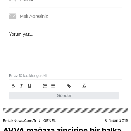
En az 10 karakter gerekli
Gönder
6 Nisan 2016
EmlakNews.com.tr
GENEL
AVVA mağaza zincirine bir halka