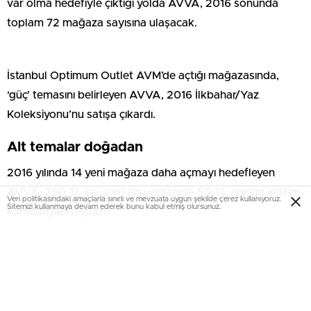
var olma hedefiyle çıktığı yolda AVVA, 2016 sonunda
toplam 72 mağaza sayısına ulaşacak.
İstanbul Optimum Outlet AVM’de açtığı mağazasında,
‘güç’ temasını belirleyen AVVA, 2016 İlkbahar/Yaz
Koleksiyonu’nu satışa çıkardı.
Alt temalar doğadan
2016 yılında 14 yeni mağaza daha açmayı hedefleyen
AVVA, 250 TL ve üzeri alışverişlerde 50 TL anında indirim
kampanyası başlattı.
Veri politikasındaki amaçlarla sınırlı ve mevzuata uygun şekilde çerez kullanıyoruz.
Sitemizi kullanmaya devam ederek bunu kabul etmiş olursunuz.
Yeni sezonda klasik görüntülerden uzak spor şıklığa önem
veren AVVA’nın yeni alt temaları ‘Air’ (hava), ‘Fire’ (ateş),
‘Sea’ (deniz), ‘Sun’ (güneş), ‘Water’ (su), ‘Soil’ (toprak)
olarak belirlendi.