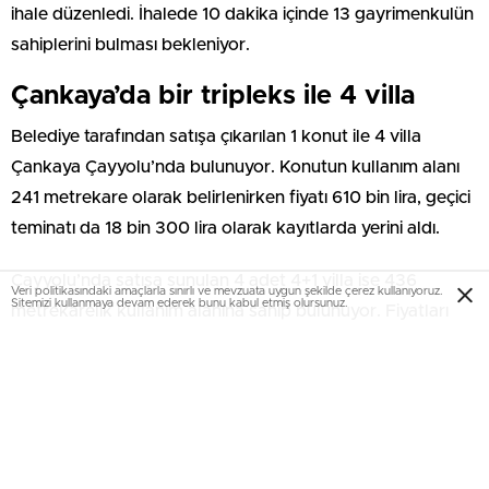
ihale düzenledi. İhalede 10 dakika içinde 13 gayrimenkulün
sahiplerini bulması bekleniyor.
Çankaya’da bir tripleks ile 4 villa
Belediye tarafından satışa çıkarılan 1 konut ile 4 villa
Çankaya Çayyolu’nda bulunuyor. Konutun kullanım alanı
241 metrekare olarak belirlenirken fiyatı 610 bin lira, geçici
teminatı da 18 bin 300 lira olarak kayıtlarda yerini aldı.
Çayyolu’nda satışa sunulan 4 adet 4+1 villa ise 436
Veri politikasındaki amaçlarla sınırlı ve mevzuata uygun şekilde çerez kullanıyoruz.
Sitemizi kullanmaya devam ederek bunu kabul etmiş olursunuz.
metrekarelik kullanım alanına sahip bulunuyor. Fiyatları
880 bin lira ve 960 bin lira olarak belirlenen villaların geçici
teminatı için 26 bin 400 ve 28 bin 800 lira istendi.
Yenimahalle’de 8 ev
Yenimahalle Kardelen Mahallesi’nde satışa çıkarılan 4+1