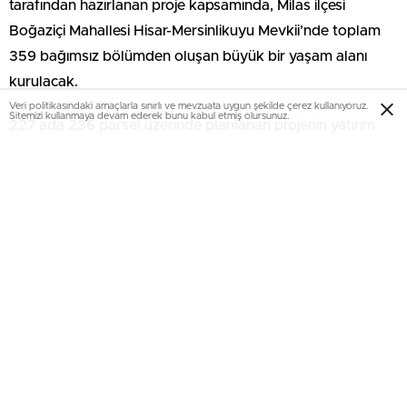
tarafından hazırlanan proje kapsamında, Milas ilçesi
Boğaziçi Mahallesi Hisar-Mersinlikuyu Mevkii’nde toplam
359 bağımsız bölümden oluşan büyük bir yaşam alanı
kurulacak.
Veri politikasındaki amaçlarla sınırlı ve mevzuata uygun şekilde çerez kullanıyoruz.
Sitemizi kullanmaya devam ederek bunu kabul etmiş olursunuz.
227 ada 236 parsel üzerinde planlanan projenin yatırım
bedeli 1 milyar 188 milyon 256 bin 510 TL olarak açıklandı.
Dört parsel birleştirildi, dev proje
ortaya çıktı
Projenin gerçekleştirileceği taşınmaz, daha önce ayrı
durumda bulunan 214, 215, 216 ve 217 numaralı parsellerin
tevhit edilmesiyle oluşturulan 56 bin 479,63 metrekarelik
227 ada 236 parsel üzerinde yer alıyor.
Bölge, Milas ilçe merkezinin yaklaşık 22 kilometre
güneybatısında bulunurken, Bodrum-Milas ulaşım aksına