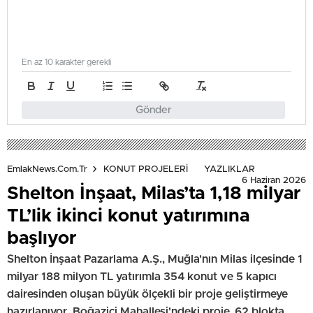
En az 10 karakter gerekli
Gönder
EmlakNews.com.tr
KONUT PROJELERİ
YAZLIKLAR
6 Haziran 2026
Shelton İnşaat, Milas’ta 1,18 milyar
TL’lik ikinci konut yatırımına
başlıyor
Shelton İnşaat Pazarlama A.Ş., Muğla'nın Milas ilçesinde 1
milyar 188 milyon TL yatırımla 354 konut ve 5 kapıcı
dairesinden oluşan büyük ölçekli bir proje geliştirmeye
hazırlanıyor. Boğaziçi Mahallesi'ndeki proje, 62 blokta