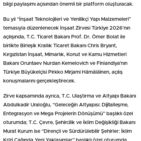
bilgi paylaşımı açısından önemli bir platform oluşturacak.
Bu yıl “İnşaat Teknolojileri ve Yenilikçi Yapı Malzemeleri”
temasıyla düzenlenecek İnşaat Zirvesi Türkiye 2026’nın
açılışında, T.C. Ticaret Bakanı Prof. Dr. Ömer Bolat ile
birlikte Birleşik Krallık Ticaret Bakanı Chris Bryant,
Kırgızistan İnşaat, Mimarlık, Konut ve Kamu Hizmetleri
Bakanı Oruntaev Nurdan Kemelovich ve Finlandiya’nın
Türkiye Büyükelçisi Pirkko Mirjami Hämäläinen, açılış
konuşmalarını gerçekleştirecek.
Zirve kapsamında ayrıca, T.C. Ulaştırma ve Altyapı Bakanı
Abdulkadir Uraloğlu, “Geleceğin Altyapısı: Dijitalleşme,
Entegrasyon ve Mega Projelerin Dönüşümü” başlıklı özel
oturumda; T.C. Çevre, Şehircilik ve İklim Değişikliği Bakanı
Murat Kurum ise “Dirençli ve Sürdürülebilir Şehirler: İklim
Krizi Çağında Yeni Yaklaşımlar” başlıklı özel oturumda