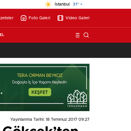
İstanbul
31°
zeteler
Foto Galeri
Video Galeri
EL
13:17
/
Vakıflar, Alanya’da 180 milyon liraya otel arsası satıyor!
Yayınlanma Tarihi: 18 Temmuz 2017 09:27