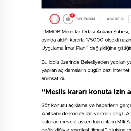
0
BEĞENDİM
ABONE OL
TMMOB Mimarlar Odası Ankara Şubesi, An
ayında aldığı kararla 1/5000 ölçekli nazı
Uygulama İmar Planı” değişikliğine gittiği
Bu iddia üzerinde Belediyeden yapılan y
yapılan açıklamaların bugün bazı internet 
anımsatıldı.
“Meslis kararı konuta izin
Söz konusu açıklama ve haberlerin gerçeği 
Anıtkabir’de konuta izin vermek değil. An
bulunan mevcut askeri lojmanların Milli S
değişikliğiyle resmileştirilmesi.” bilgisine y