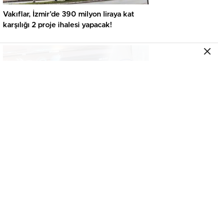
Vakıflar, İzmir’de 390 milyon liraya kat
karşılığı 2 proje ihalesi yapacak!
GENEL
İkinci el araçta yeni tehlike! Dijital kayıtları
kontrol etmeden almayın