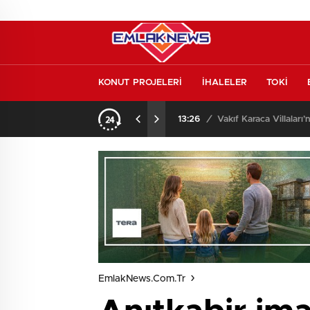
KONUT PROJELERİ
İHALELER
TOKİ
o oldu
13:26
/
Vakıf Karaca Villaları’
EmlakNews.com.tr