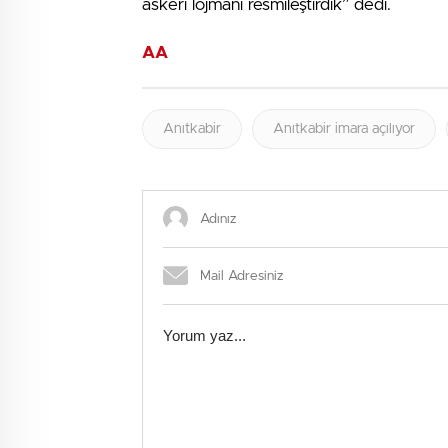
askeri lojmanı resmileştirdik” dedi.
AA
Anıtkabir
Anıtkabir imara açılıyor