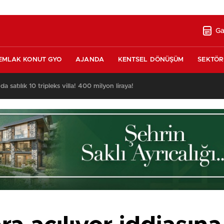
Ga
EMLAK KONUT GYO
AJANDA
KENTSEL DÖNÜŞÜM
SEKTÖR
nda satılık 10 tripleks villa! 400 milyon liraya!