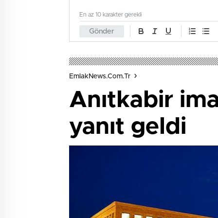
En az 10 karakter gerekli
Gönder
EmlakNews.com.tr
Anıtkabir ima
yanıt geldi