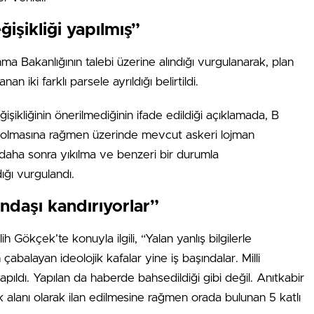
ğişikliği yapılmış”
nma Bakanlığının talebi üzerine alındığı vurgulanarak, plan
n iki farklı parsele ayrıldığı belirtildi.
şikliğinin önerilmediğinin ifade edildiği açıklamada, B
anı olmasına rağmen üzerinde mevcut askeri lojman
daha sonra yıkılma ve benzeri bir durumla
dığı vurgulandı.
andaşı kandırıyorlar”
Gökçek’te konuyla ilgili, “Yalan yanlış bilgilerle
n çabalayan ideolojik kafalar yine iş başındalar. Milli
pıldı. Yapılan da haberde bahsedildiği gibi değil. Anıtkabir
k alanı olarak ilan edilmesine rağmen orada bulunan 5 katlı