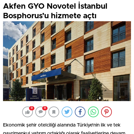
Akfen GYO Novotel İstanbul
Bosphorus’u hizmete açtı
0
0
Ekonomik şehir otelciliği alanında Türkiye’nin ilk ve tek
gayrimenkul yatırım ortaklığı olarak faaliyetlerine devam