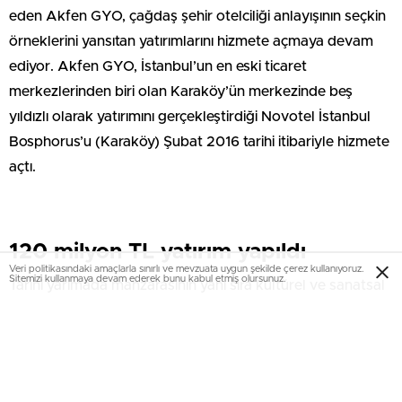
eden Akfen GYO, çağdaş şehir otelciliği anlayışının seçkin
örneklerini yansıtan yatırımlarını hizmete açmaya devam
ediyor. Akfen GYO, İstanbul’un en eski ticaret
merkezlerinden biri olan Karaköy’ün merkezinde beş
yıldızlı olarak yatırımını gerçekleştirdiği Novotel İstanbul
Bosphorus’u (Karaköy) Şubat 2016 tarihi itibariyle hizmete
açtı.
120 milyon TL yatırım yapıldı
Veri politikasındaki amaçlarla sınırlı ve mevzuata uygun şekilde çerez kullanıyoruz.
Sitemizi kullanmaya devam ederek bunu kabul etmiş olursunuz.
Tarihi yarımada manzarasının yanı sıra kültürel ve sanatsal
etkinlikler ile gün boyunca canlılığını koruyan Rıhtım
Caddesi üzerinde geliştirilen Novotel İstanbul Bosphorus,
21 odası süit olmak üzere toplam 200 odasıyla
misafirlerine hizmet verecek. Türk ve dünya mutfağının en