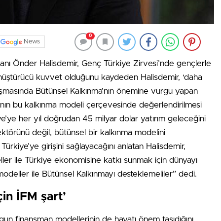
0
News
anı Önder Halisdemir, Genç Türkiye Zirvesi’nde gençlerle
 dönüştürücü kuvvet olduğunu kaydeden Halisdemir, ‘daha
uşmasında Bütünsel Kalkınma’nın önemine vurgu yapan
ı’nın bu kalkınma modeli çerçevesinde değerlendirilmesi
ye’ye her yıl doğrudan 45 milyar dolar yatırım geleceğini
ktörünü değil, bütünsel bir kalkınma modelini
rkiye’ye girişini sağlayacağını anlatan Halisdemir,
ller ile Türkiye ekonomisine katkı sunmak için dünyayı
odeller ile Bütünsel Kalkınmayı desteklemeliler” dedi.
in İFM şart’
gun finansman modellerinin de hayatı önem taşıdığını