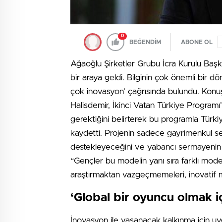
0
BEĞENDİM
ABONE OL
Ağaoğlu Şirketler Grubu İcra Kurulu Başk
bir araya geldi. Bilginin çok önemli bir
çok inovasyon’ çağrısında bulundu. Kon
Halisdemir, İkinci Vatan Türkiye Program
gerektiğini belirterek bu programla Türki
kaydetti. Projenin sadece gayrimenkul se
destekleyeceğini ve yabancı sermayenin Tü
“Gençler bu modelin yanı sıra farklı mode
araştırmaktan vazgeçmemeleri, inovatif m
‘Global bir oyuncu olmak iç
İnovasyon ile yaşanacak kalkınma için uy