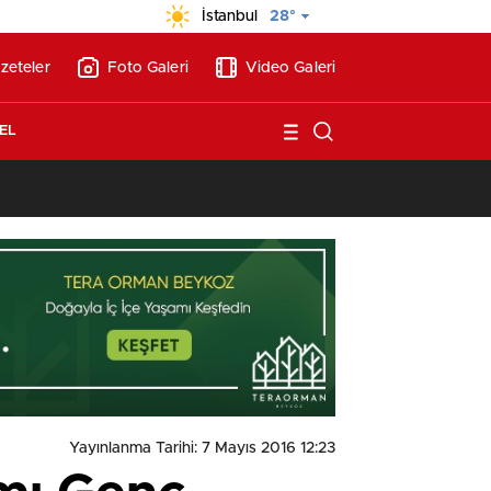
İstanbul
28°
zeteler
Foto Galeri
Video Galeri
EL
13:17
/
BAE’nin ilk YHT’sini Kalyon İnşaat yapacak
Yayınlanma Tarihi: 7 Mayıs 2016 12:23