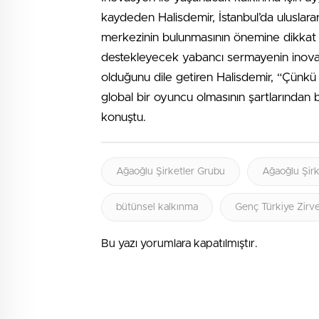
kaydeden Halisdemir, İstanbul’da uluslarara
merkezinin bulunmasının önemine dikkat ç
destekleyecek yabancı sermayenin inovati
olduğunu dile getiren Halisdemir, “Çünkü
global bir oyuncu olmasının şartlarından b
konuştu.
Ağaoğlu Şirketler Grubu
Ağaoğlu Şirk
bütünsel kalkınma
Genç Türkiye Zirve
Bu yazı yorumlara kapatılmıştır.