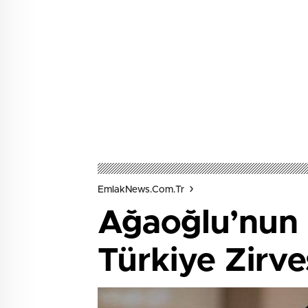
EmlakNews.com.tr
Ağaoğlu’nun 
Türkiye Zirve