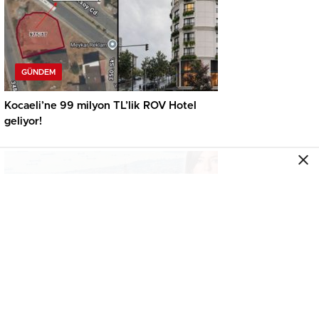
GÜNDEM
Kocaeli’ne 99 milyon TL’lik ROV Hotel
geliyor!
GÜNDEM
Konut piyasasında yeni denge! İlk el
satışlar yükseliyor, fırsat kapısı aralanıyor!