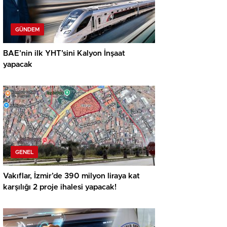
GÜNDEM
BAE’nin ilk YHT’sini Kalyon İnşaat
yapacak
GENEL
Vakıflar, İzmir’de 390 milyon liraya kat
karşılığı 2 proje ihalesi yapacak!