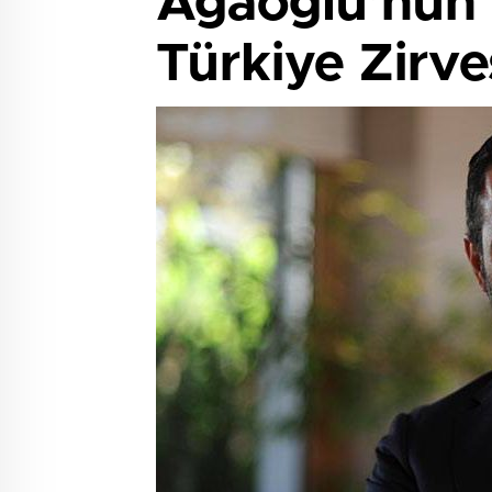
Ağaoğlu’nun 
Türkiye Zirve