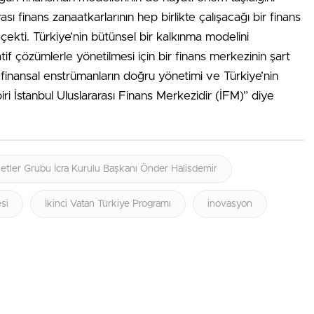
sı finans zanaatkarlarının hep birlikte çalışacağı bir finans
ekti. Türkiye’nin bütünsel bir kalkınma modelini
f çözümlerle yönetilmesi için bir finans merkezinin şart
 finansal enstrümanların doğru yönetimi ve Türkiye’nin
iri İstanbul Uluslararası Finans Merkezidir (İFM)” diye
etler Grubu İcra Kurulu Başkanı Önder Halisdemir
si
İkinci Vatan Türkiye Programı
inovasyon