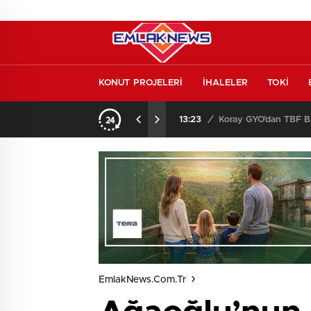
KONUT PROJELERİ
İHALELER
TOKİ
Konut piyasasında yeni denge! İlk el satışlar yükseliyor, fırsat kapısı aralanıyor!
13:23
/
Koray GYO’dan TBF Ba
EmlakNews.com.tr