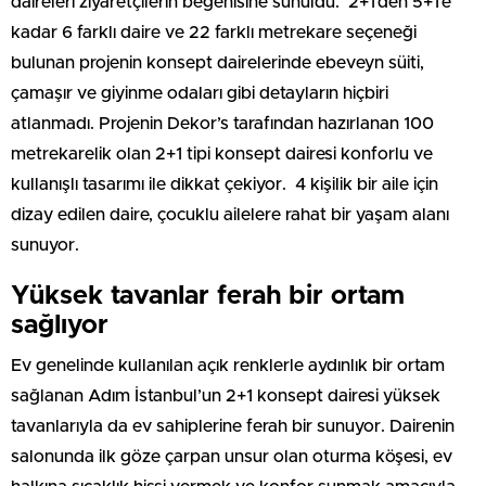
daireleri ziyaretçilerin beğenisine sunuldu. 2+1’den 5+1’e
kadar 6 farklı daire ve 22 farklı metrekare seçeneği
bulunan projenin konsept dairelerinde ebeveyn süiti,
çamaşır ve giyinme odaları gibi detayların hiçbiri
atlanmadı. Projenin Dekor’s tarafından hazırlanan 100
metrekarelik olan 2+1 tipi konsept dairesi konforlu ve
kullanışlı tasarımı ile dikkat çekiyor. 4 kişilik bir aile için
dizay edilen daire, çocuklu ailelere rahat bir yaşam alanı
sunuyor.
Yüksek tavanlar ferah bir ortam
sağlıyor
Ev genelinde kullanılan açık renklerle aydınlık bir ortam
sağlanan Adım İstanbul’un 2+1 konsept dairesi yüksek
tavanlarıyla da ev sahiplerine ferah bir sunuyor. Dairenin
salonunda ilk göze çarpan unsur olan oturma köşesi, ev