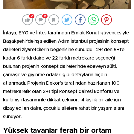
0
0
İntaya, EYG ve İntes tarafından Emlak Konut güvencesiyle
Başakşehir’deinşa edilen Adım İstanbul projesinin konsept
daireleri ziyaretçilerin beğenisine sunuldu. 2+1’den 5+1’e
kadar 6 farklı daire ve 22 farklı metrekare seçeneği
bulunan projenin konsept dairelerinde ebeveyn süiti,
çamaşır ve giyinme odaları gibi detayların hiçbiri
atlanmadı. Projenin Dekor’s tarafından hazırlanan 100
metrekarelik olan 2+1 tipi konsept dairesi konforlu ve
kullanışlı tasarımı ile dikkat çekiyor. 4 kişilik bir aile için
dizay edilen daire, çocuklu ailelere rahat bir yaşam alanı
sunuyor.
Yüksek tavanlar ferah bir ortam