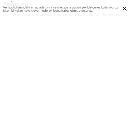
sağlıyor
Veri politikasındaki amaçlarla sınırlı ve mevzuata uygun şekilde çerez kullanıyoruz.
Sitemizi kullanmaya devam ederek bunu kabul etmiş olursunuz.
Ev genelinde kullanılan açık renklerle aydınlık bir ortam
sağlanan Adım İstanbul’un 2+1 konsept dairesi yüksek
tavanlarıyla da ev sahiplerine ferah bir sunuyor. Dairenin
salonunda ilk göze çarpan unsur olan oturma köşesi, ev
halkına sıcaklık hissi vermek ve konfor sunmak amacıyla
tasarlandı. Aynalı panolarla ferah bir ortam sağlanan
salonda kullanılan mermer ile de sanatsallığı vurgu yapıldı.
Evin mutfaklarında ise ceviz ve beyaz renklerin hakim
olduğu mobilyaların tercih edildi. Mutfaklar aynı zamanda
hem salon ile iletişim halinde, hem de bağımsız bir kullanım
alanı olarak dizayn edildi. Bu da salonla mutfak arasına
konulan bir pencere ile sağlandı.
Modern yatak odası
Dairelerin yatak odalarında modern çizgiler hakim.