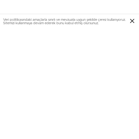
Veri politikasındaki amaçlarla sınırlı ve mevzuata uygun şekilde çerez kullanıyoruz.
Sitemizi kullanmaya devam ederek bunu kabul etmiş olursunuz.
Adalar ve deniz manzarasına hakim
Beşinci kattan itibaren deniz ve Adalar manzarasına hakim
olan dairelerde pay ölçerli merkezi ısıtma, ocak,
davlumbaz, fırın, bulaşık makinesinden oluşan ankastre
eşyalar, ve jakuzi standart olarak sunuluyor. Projenin ortak
alanlarında ise kameriyeler, 2-6 yaş arası kapalı çocuk
oyun alanı, oyun parkı, fitness center, bilardo, masa tenisi,
basketbol sahası, futbol sahası ve kapalı otopark yer
alıyor. Sitede ayrıca jeneratör, profesyonel güvenlik,
apartman görevlisi ve kapalı devre kamera sistemi