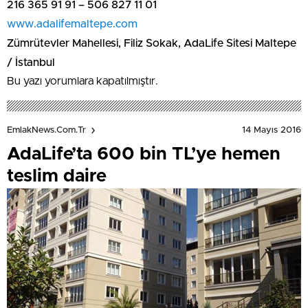
216 365 91 91 – 506 827 11 01
www.adalifemaltepe.com
Zümrütevler Mahellesi, Filiz Sokak, AdaLife Sitesi Maltepe
/ İstanbul
Bu yazı yorumlara kapatılmıştır.
14 Mayıs 2016
EmlakNews.com.tr
AdaLife’ta 600 bin TL’ye hemen
teslim daire