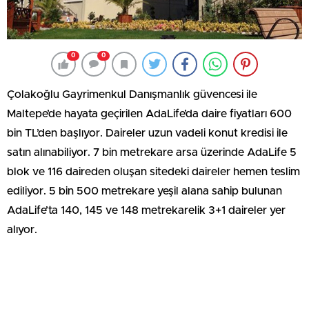
0
0
Çolakoğlu Gayrimenkul Danışmanlık güvencesi ile
Maltepe’de hayata geçirilen AdaLife’da daire fiyatları 600
bin TL’den başlıyor. Daireler uzun vadeli konut kredisi ile
satın alınabiliyor. 7 bin metrekare arsa üzerinde AdaLife 5
blok ve 116 daireden oluşan sitedeki daireler hemen teslim
ediliyor. 5 bin 500 metrekare yeşil alana sahip bulunan
AdaLife’ta 140, 145 ve 148 metrekarelik 3+1 daireler yer
alıyor.