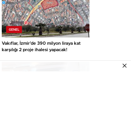
GENEL
Vakıflar, İzmir’de 390 milyon liraya kat
karşılığı 2 proje ihalesi yapacak!
GENEL
İkinci el araçta yeni tehlike! Dijital kayıtları
kontrol etmeden almayın