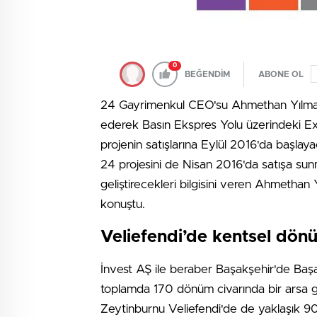
0
BEĞENDİM
ABONE OL
24 Gayrimenkul CEO'su Ahmethan Yılmaz, İnv
ederek Basın Ekspres Yolu üzerindeki Expre
projenin satışlarına Eylül 2016'da başlayac
24 projesini de Nisan 2016'da satışa sunm
geliştirecekleri bilgisini veren Ahmethan Y
konuştu.
Veliefendi’de kentsel dön
İnvest AŞ ile beraber Başakşehir'de Başakp
toplamda 170 dönüm civarında bir arsa gel
Zeytinburnu Veliefendi'de de yaklaşık 9