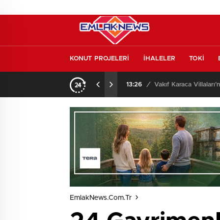
KONUT PROJELERİ
İHALELER
TOKİ
o oldu
13:26
/
Vakıf Karaca Villaları’
EmlakNews.com.tr