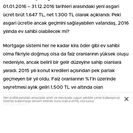
01.01.2016 – 31.12.2016 tarihleri arasındaki yeni asgari
ücret brüt 1.647 TL, net 1.300 TL olarak açıklandı. Peki
asgari ücretle ancak geçimini sağlayabilen vatandaş, 2016
yılında ev sahibi olabilecek mi?
Mortgage sistemi her ne kadar kira öder gibi ev sahibi
olma fikriyle doğmuş olsa da faiz oranlarının yüksek oluşu
nedeniyle, ancak belirli bir gelir düzeyine sahip olanlara
yaradı. 2015 yılı konut kredileri açısından pek parlak
geçmeyen bir yıl oldu. Faiz oranlarının %1’in üzerinde
seyretmesi aylık geliri 1.500 TL ve altında olan
vatandaşlara ancak TOKİ projelerinden ev sahibi olma
Veri politikasındaki amaçlarla sınırlı ve mevzuata uygun şekilde çerez kullanıyoruz.
Sitemizi kullanmaya devam ederek bunu kabul etmiş olursunuz.
şansı tanıdı.
2016 yılı nasıl geçecek, faiz oranları
düşecek mi?