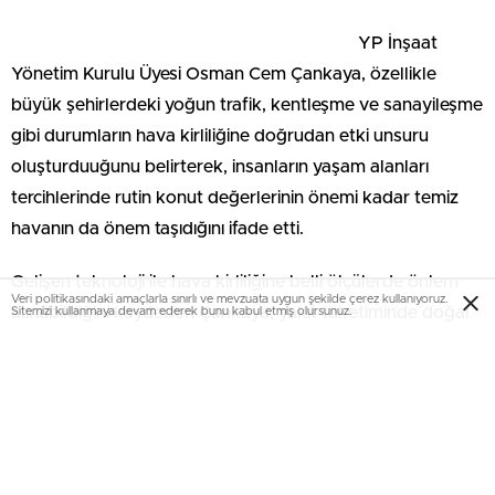
YP İnşaat
Yönetim Kurulu Üyesi Osman Cem Çankaya, özellikle
büyük şehirlerdeki yoğun trafik, kentleşme ve sanayileşme
gibi durumların hava kirliliğine doğrudan etki unsuru
oluşturduuğunu belirterek, insanların yaşam alanları
tercihlerinde rutin konut değerlerinin önemi kadar temiz
havanın da önem taşıdığını ifade etti.
Gelişen teknoloji ile hava kirliliğine belli ölçülerde önlem
Veri politikasındaki amaçlarla sınırlı ve mevzuata uygun şekilde çerez kullanıyoruz.
alınabildiğini kaydeden Çankaya, yakıt tüketiminde doğal
Sitemizi kullanmaya devam ederek bunu kabul etmiş olursunuz.
gaz kullanımının yaşanan hava kirliliğini nisbeten azalttığını
dile getirirken; yine de hava kirliliğinin devam ettiğine
dikkat çekti.
Ankara'nın rekrasyon alanı