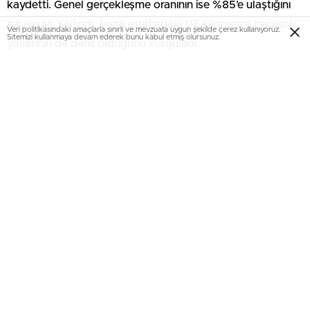
kaydetti. Genel gerçekleşme oranının ise %85’e ulaştığını
paylaşan Yıldırım, buna etrafındaki 115 kilometre bağlantı
Veri politikasındaki amaçlarla sınırlı ve mevzuata uygun şekilde çerez kullanıyoruz.
Sitemizi kullanmaya devam ederek bunu kabul etmiş olursunuz.
yollarının da dahil olduğunu vurguladı.
''İstanbul’un trafiği rahatlayacak''
Yavuz Sultan Selim Köprüsü’nün dünyanın en geniş açıklıklı
köprüsü olduğunu, üzerinde 4 gidiş, 4 geliş, karayolu ve 2
tren hattı bulunduğunu belirten Yıldırım, üçüncü köprünün
ve bağlantı yollarının hizmete girmesiyle İstanbul’daki şehir
içi ağır vasıta trafiğinin tamamen kuzeye aktarılacağını
hatırlattı. Yıldırım, böylece İstanbul’daki trafik sıkışıklığının
biraz daha rahatlayacağını söyledi.
EmlakNews.com.tr