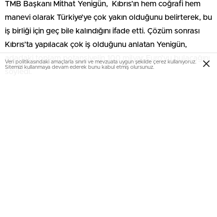
TMB Başkanı Mithat Yenigün, Kıbrıs’ın hem coğrafi hem
manevi olarak Türkiye’ye çok yakın olduğunu belirterek, bu
iş birliği için geç bile kalındığını ifade etti. Çözüm sonrası
Kıbrıs’ta yapılacak çok iş olduğunu anlatan Yenigün,
adadaki toplam potansiyelin 100 milyar Euro’yu bulacağını
Veri politikasındaki amaçlarla sınırlı ve mevzuata uygun şekilde çerez kullanıyoruz.
Sitemizi kullanmaya devam ederek bunu kabul etmiş olursunuz.
söyledi.
''Biz bu çözümü niye yaptık
dememek için''
KTİMB Başkanı Cafer Gürcafer, adadaki çözümün hem
siyasi hem ekonomik olarak kendileri için çok önemli
olduğunu söyledi. Siyasi olarak çözümü bulmak kadar
bunu sürdürebilmenin de önemine değinen Gürcafer, bu
noktada ekonomik ilişkilerin çok büyük önem arz ettiğini
belirtti. Çözüm sonrası için hazırlıkların tamamlanmaması
halinde, ''Biz bu çözümü niye yaptık'' noktasına