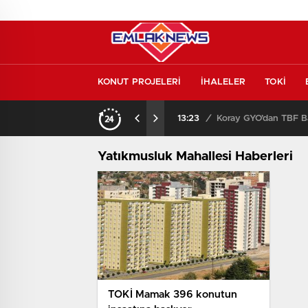
KONUT PROJELERİ
İHALELER
TOKİ
Konut piyasasında yeni denge! İlk el satışlar yükseliyor, fırsat kapısı aralanıyor!
13:23
/
Koray GYO’dan TBF Ba
Yatıkmusluk Mahallesi Haberleri
TOKİ Mamak 396 konutun