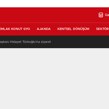
Ga
EMLAK KONUT GYO
AJANDA
KENTSEL DÖNÜŞÜM
SEKTÖR
şkanı Hidayet Türkoğlu’na ziyaret
13:17