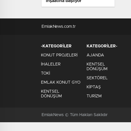
inşaatına başlıyor
EmlakNews.com.tr
-KATEGORİLER
KATEGORİLER-
KONUT PROJELERİ
AJANDA
İHALELER
KENTSEL
DÖNÜŞÜM
TOKİ
SEKTÖREL
EMLAK KONUT GYO
KİPTAŞ
KENTSEL
DÖNÜŞÜM
TURİZM
EmlakNews © Tüm Hakları Saklıdır