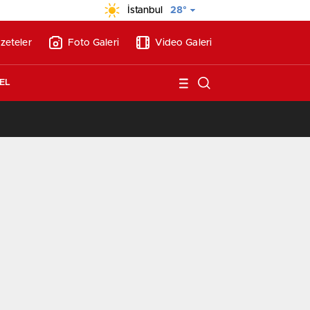
İstanbul
28°
zeteler
Foto Galeri
Video Galeri
EL
/
BAE’nin ilk YHT’sini Kalyon İnşaat yapacak