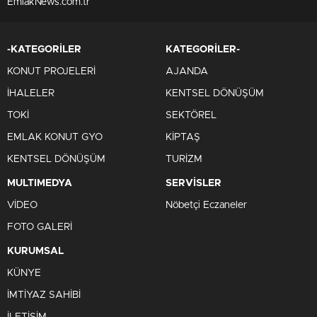
EmlakNews.com.tr
-KATEGORİLER
KATEGORİLER-
KONUT PROJELERİ
AJANDA
İHALELER
KENTSEL DÖNÜŞÜM
TOKİ
SEKTÖREL
EMLAK KONUT GYO
KİPTAŞ
KENTSEL DÖNÜŞÜM
TURİZM
MULTIMEDYA
SERVİSLER
VİDEO
Nöbetçi Eczaneler
FOTO GALERİ
KURUMSAL
KÜNYE
İMTİYAZ SAHİBİ