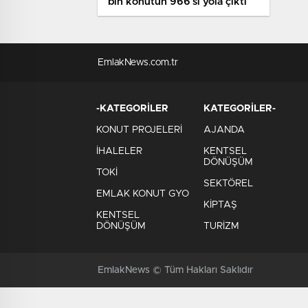
bin konutun 966’sı yola çıktı
EmlakNews.com.tr
-KATEGORİLER
KATEGORİLER-
KONUT PROJELERİ
AJANDA
İHALELER
KENTSEL
DÖNÜŞÜM
TOKİ
SEKTÖREL
EMLAK KONUT GYO
KİPTAŞ
KENTSEL
DÖNÜŞÜM
TURİZM
EmlakNews © Tüm Hakları Saklıdır