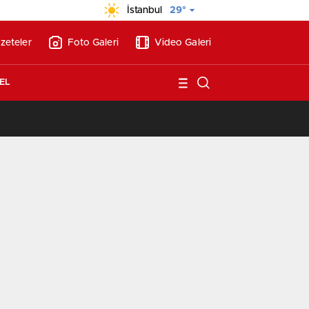
İstanbul
29°
zeteler
Foto Galeri
Video Galeri
EL
/
Vakıf Karaca Villaları’nda satılık 10 tripleks villa! 400 milyon liraya!