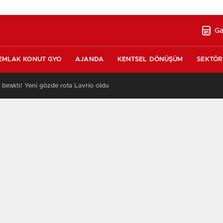
Ga
EMLAK KONUT GYO
AJANDA
KENTSEL DÖNÜŞÜM
SEKTÖR
ı bıraktı! Yeni gözde rota Lavrio oldu
13:26