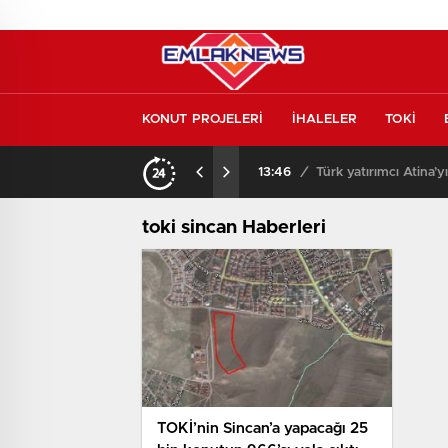
KONUT PROJELERİ
İHALELER
TOKİ
kontrol etmeden almayın
13:46
/
Türk yatırımcı Atina’y
toki sincan Haberleri
TOKİ’nin Sincan’a yapacağı 25