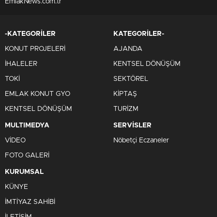
EmlakNews.com.tr
-KATEGORİLER
KATEGORİLER-
KONUT PROJELERİ
AJANDA
İHALELER
KENTSEL DÖNÜŞÜM
TOKİ
SEKTÖREL
EMLAK KONUT GYO
KİPTAŞ
KENTSEL DÖNÜŞÜM
TURİZM
MULTIMEDYA
SERVİSLER
VİDEO
Nöbetçi Eczaneler
FOTO GALERİ
KURUMSAL
KÜNYE
İMTİYAZ SAHİBİ