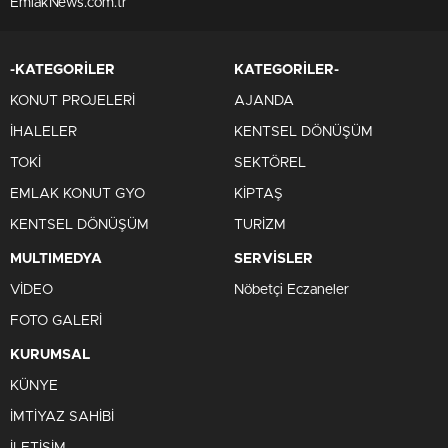
EmlakNews.com.tr
-KATEGORİLER
KATEGORİLER-
KONUT PROJELERİ
AJANDA
İHALELER
KENTSEL DÖNÜŞÜM
TOKİ
SEKTÖREL
EMLAK KONUT GYO
KİPTAŞ
KENTSEL DÖNÜŞÜM
TURİZM
MULTIMEDYA
SERVİSLER
VİDEO
Nöbetçi Eczaneler
FOTO GALERİ
KURUMSAL
KÜNYE
İMTİYAZ SAHİBİ