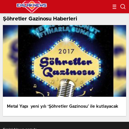
Şöhretler Gazinosu Haberleri
Metal Yapı yeni yılı ‘Şöhretler Gazinosu’ ile kutlayacak