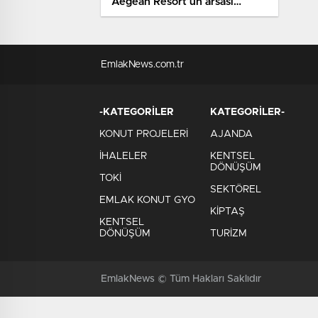
Aegean Resort’un arsası
satılıyor
EmlakNews.com.tr
-KATEGORİLER
KATEGORİLER-
KONUT PROJELERİ
AJANDA
İHALELER
KENTSEL
DÖNÜŞÜM
TOKİ
SEKTÖREL
EMLAK KONUT GYO
KİPTAŞ
KENTSEL
DÖNÜŞÜM
TURİZM
EmlakNews © Tüm Hakları Saklıdır