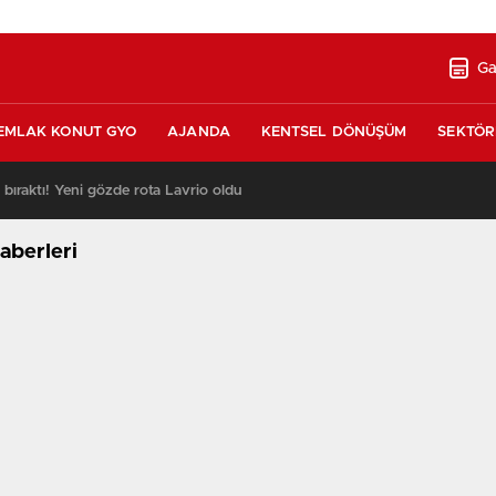
Ga
EMLAK KONUT GYO
AJANDA
KENTSEL DÖNÜŞÜM
SEKTÖR
ı bıraktı! Yeni gözde rota Lavrio oldu
13:26
aberleri