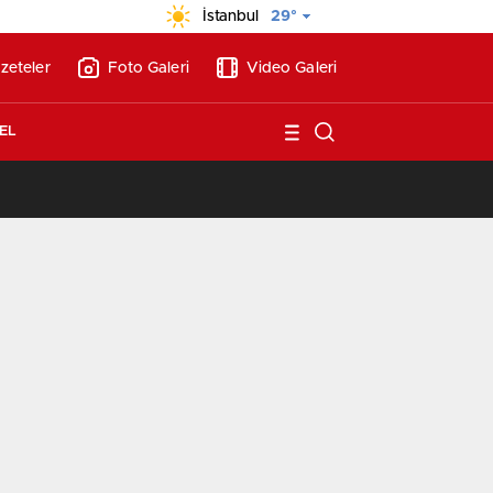
İstanbul
29°
zeteler
Foto Galeri
Video Galeri
EL
/
Vakıf Karaca Villaları’nda satılık 10 tripleks villa! 400 milyon liraya!