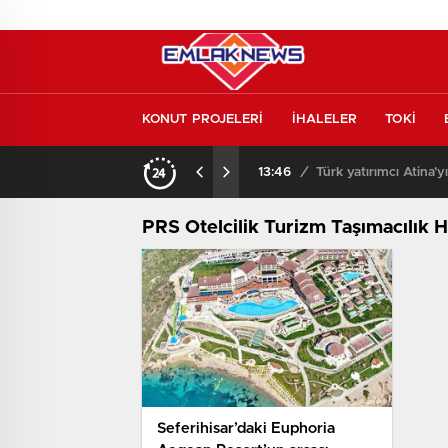
KONUT PROJELERİ
İHALELER
TOKİ
kontrol etmeden almayın
13:46
/
Türk yatırımcı Atina’y
PRS Otelcilik Turizm Taşımacılık H
Seferihisar’daki Euphoria