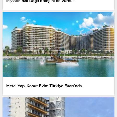
İnşaatın hâli Doğa Koleji’ni de vurdu…
Metal Yapı Konut Evim Türkiye Fuarı’nda