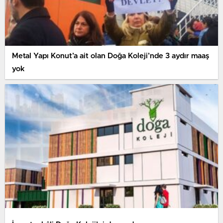
Metal Yapı Konut’a ait olan Doğa Koleji’nde 3 aydır maaş
yok