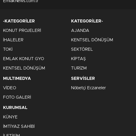
EmlakNews.com.tr
-KATEGORİLER
KATEGORİLER-
KONUT PROJELERİ
AJANDA
İHALELER
KENTSEL DÖNÜŞÜM
TOKİ
SEKTÖREL
EMLAK KONUT GYO
KİPTAŞ
KENTSEL DÖNÜŞÜM
TURİZM
MULTIMEDYA
SERVİSLER
VİDEO
Nöbetçi Eczaneler
FOTO GALERİ
KURUMSAL
KÜNYE
İMTİYAZ SAHİBİ