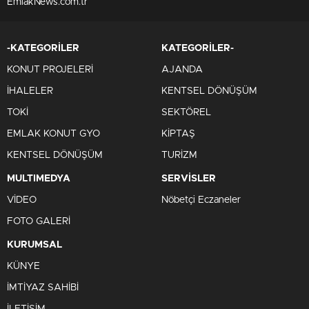
EmlakNews.com.tr
-KATEGORİLER
KATEGORİLER-
KONUT PROJELERİ
AJANDA
İHALELER
KENTSEL DÖNÜŞÜM
TOKİ
SEKTÖREL
EMLAK KONUT GYO
KİPTAŞ
KENTSEL DÖNÜŞÜM
TURİZM
MULTIMEDYA
SERVİSLER
VİDEO
Nöbetçi Eczaneler
FOTO GALERİ
KURUMSAL
KÜNYE
İMTİYAZ SAHİBİ