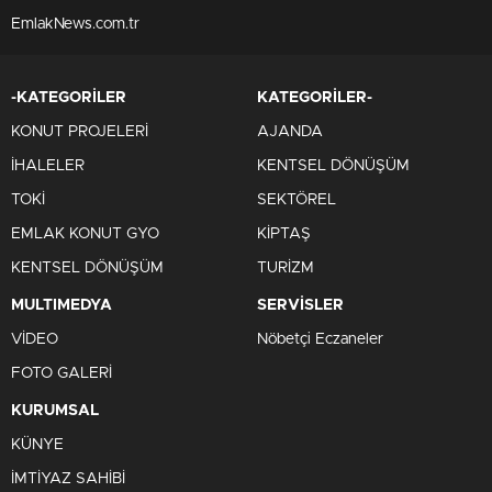
EmlakNews.com.tr
-KATEGORİLER
KATEGORİLER-
KONUT PROJELERİ
AJANDA
İHALELER
KENTSEL DÖNÜŞÜM
TOKİ
SEKTÖREL
EMLAK KONUT GYO
KİPTAŞ
KENTSEL DÖNÜŞÜM
TURİZM
MULTIMEDYA
SERVİSLER
VİDEO
Nöbetçi Eczaneler
FOTO GALERİ
KURUMSAL
KÜNYE
İMTİYAZ SAHİBİ