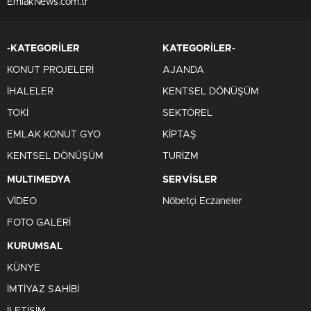
EmlakNews.com.tr
-KATEGORİLER
KATEGORİLER-
KONUT PROJELERİ
AJANDA
İHALELER
KENTSEL DÖNÜŞÜM
TOKİ
SEKTÖREL
EMLAK KONUT GYO
KİPTAŞ
KENTSEL DÖNÜŞÜM
TURİZM
MULTIMEDYA
SERVİSLER
VİDEO
Nöbetçi Eczaneler
FOTO GALERİ
KURUMSAL
KÜNYE
İMTİYAZ SAHİBİ